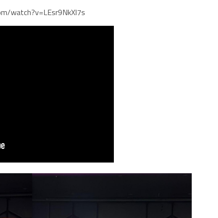
om/watch?v=LEsr9NkXl7s