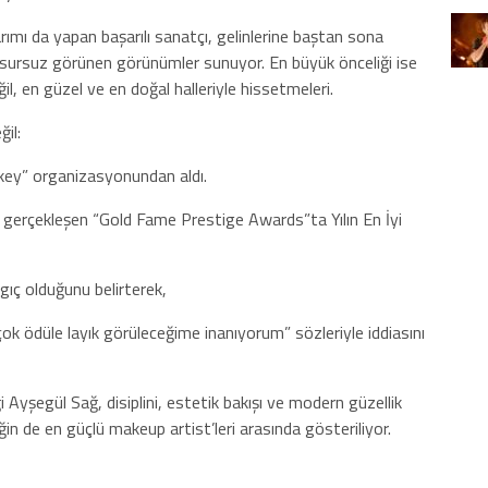
ımı da yapan başarılı sanatçı, gelinlerine baştan sona
ursuz görünen görünümler sunuyor. En büyük önceliği ise
eğil, en güzel ve en doğal halleriyle hissetmeleri.
il:
rkey” organizasyonundan aldı.
 gerçekleşen “Gold Fame Prestige Awards”ta Yılın En İyi
angıç olduğunu belirterek,
ok ödüle layık görüleceğime inanıyorum” sözleriyle iddiasını
Ayşegül Sağ, disiplini, estetik bakışı ve modern güzellik
in de en güçlü makeup artist’leri arasında gösteriliyor.