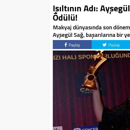
Işıltının Adı: Ayşegü
Ödülü!
Makyaj dünyasında son dönemin 
Ayşegül Sağ, başarılarına bir ye
Paylaş
Paylaş