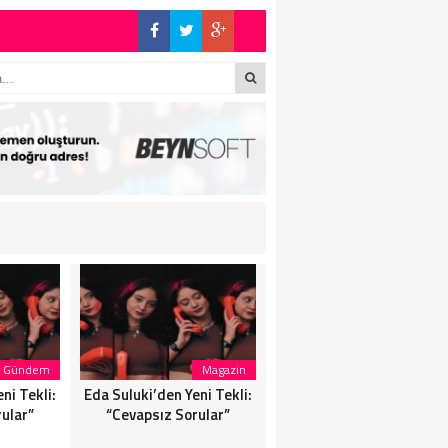
!
Gündem
Magazin
Gündem
ni Tekli:
Eda Suluki’den Yeni Tekli:
“Çakallarla Dans setine
ular”
“Cevapsız Sorular”
yıllardır aynı heyecanla
gidiyorum”