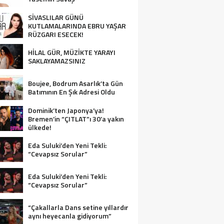
SİVASLILAR GÜNÜ
KUTLAMALARINDA EBRU YAŞAR
RÜZGARI ESECEK!
HİLAL GÜR, MÜZİKTE YARAYI
SAKLAYAMAZSINIZ
Boujee, Bodrum Asarlık’ta Gün
Batımının En Şık Adresi Oldu
Dominik’ten Japonya’ya!
Bremen’in “ÇITLAT”ı 30’a yakın
ülkede!
Eda Suluki’den Yeni Tekli:
“Cevapsız Sorular”
Eda Suluki’den Yeni Tekli:
“Cevapsız Sorular”
“Çakallarla Dans setine yıllardır
aynı heyecanla gidiyorum”