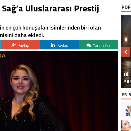
l Sağ’a Uluslararası Prestij
POP
en çok konuşulan isimlerinden biri olan
nisini daha ekledi.
Paylaş
Paylaş
Yorum Yaz
Hİ
DO
“Ç
S
SA
EN 