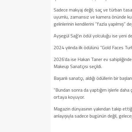
Sadece makyaj değil; saç ve türban tasar
uyumlu, zamansız ve kamera önünde kus
gelinlerinin kendilerini “fazla yapılmış” d
Ayşegül Sağ’ın ödül yolculuğu ise yeni değ
2024 yılında ilk ödülünü “Gold Faces Tu
2026’da ise Hakan Taner ev sahipliğinde
Makeup Sanatçısı seçildi.
Başarılı sanatçı, aldığı ödüllerin bir başl
“Bundan sonra da yaptığım işlerle daha ç
ortaya koyuyor.
Magazin dünyasının yakından takip ettiği 
anlayışıyla sadece bugünün değil, geleceğ