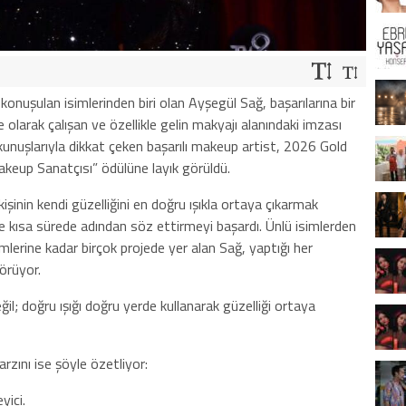
uşulan isimlerinden biri olan Ayşegül Sağ, başarılarına bir
e olarak çalışan ve özellikle gelin makyajı alanındaki imzası
okunuşlarıyla dikkat çeken başarılı makeup artist, 2026 Gold
akeup Sanatçısı” ödülüne layık görüldü.
işinin kendi güzelliğini en doğru ışıkla ortaya çıkarmak
 kısa sürede adından söz ettirmeyi başardı. Ünlü isimlerden
mlerine kadar birçok projede yer alan Sağ, yaptığı her
görüyor.
il; doğru ışığı doğru yerde kullanarak güzelliği ortaya
rzını ise şöyle özetliyor:
yici.