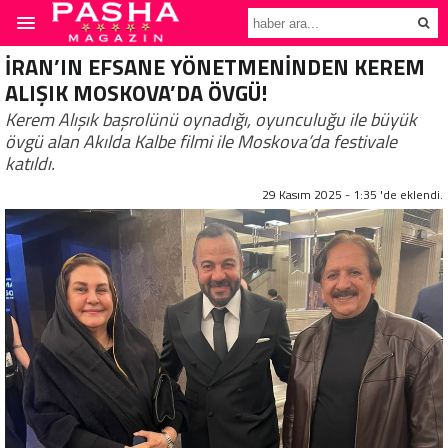
İRAN’IN EFSANE YÖNETMENİNDEN KEREM
ALIŞIK MOSKOVA’DA ÖVGÜ!
Kerem Alışık başrolünü oynadığı, oyunculuğu ile büyük
övgü alan Akılda Kalbe filmi ile Moskova’da festivale
katıldı.
29 Kasım 2025 - 1:35 'de eklendi.