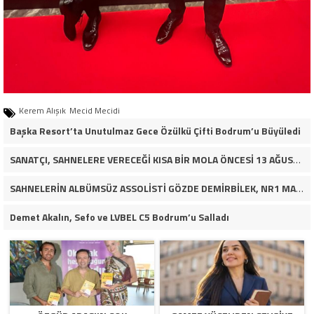
Kerem Alışık
Mecid Mecidi
Başka Resort’ta Unutulmaz Gece Özülkü Çifti Bodrum’u Büyüledi
SANATÇI, SAHNELERE VERECEĞİ KISA BİR MOLA ÖNCESİ 13 AĞUSTOS’TA SON KEZ HARBİYE’DE OLACAK!
SAHNELERİN ALBÜMSÜZ ASSOLİSTİ GÖZDE DEMİRBİLEK, NR1 MAGAZİN’DE: “SON ASSOLİST OLARAK VAR OLACAĞIM!”
Demet Akalın, Sefo ve LVBEL C5 Bodrum’u Salladı