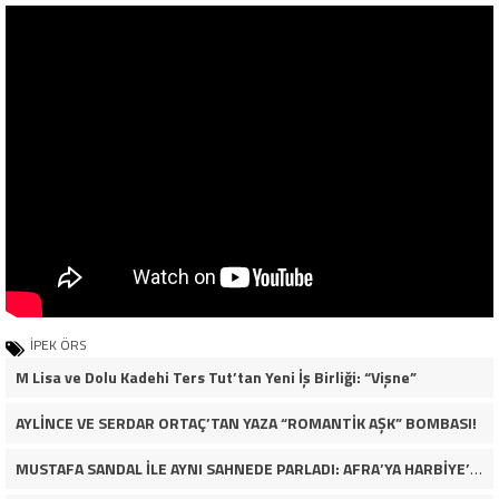
İPEK ÖRS
M Lisa ve Dolu Kadehi Ters Tut’tan Yeni İş Birliği: “Vişne”
AYLİNCE VE SERDAR ORTAÇ’TAN YAZA “ROMANTİK AŞK” BOMBASI!
MUSTAFA SANDAL İLE AYNI SAHNEDE PARLADI: AFRA’YA HARBİYE’DE BÜYÜK ALKIŞ