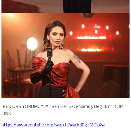
İPEK ÖRS YORUMUYLA “Ben Her Gece Sarhoş Değildim” KLİP
LİNK
https://www.youtube.com/watch?v=cb30gzMDkXw