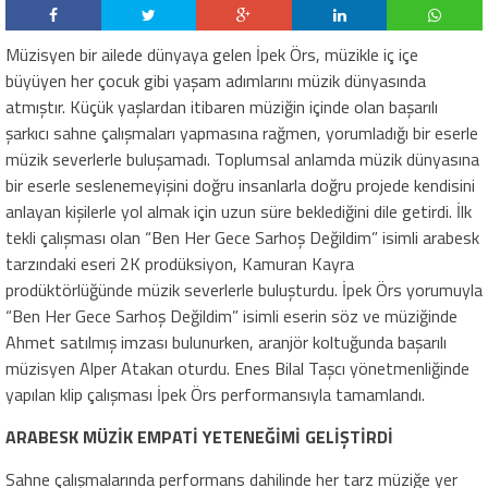
Müzisyen bir ailede dünyaya gelen İpek Örs, müzikle iç içe
büyüyen her çocuk gibi yaşam adımlarını müzik dünyasında
atmıştır. Küçük yaşlardan itibaren müziğin içinde olan başarılı
şarkıcı sahne çalışmaları yapmasına rağmen, yorumladığı bir eserle
müzik severlerle buluşamadı. Toplumsal anlamda müzik dünyasına
bir eserle seslenemeyişini doğru insanlarla doğru projede kendisini
anlayan kişilerle yol almak için uzun süre beklediğini dile getirdi. İlk
tekli çalışması olan “Ben Her Gece Sarhoş Değildim” isimli arabesk
tarzındaki eseri
2K prodüksiyon, Kamuran Kayra
prodüktörlüğünde müzik severlerle buluşturdu. İpek Örs yorumuyla
“Ben Her Gece Sarhoş Değildim” isimli eserin söz ve müziğinde
Ahmet satılmış imzası bulunurken, aranjör koltuğunda başarılı
müzisyen Alper Atakan oturdu. Enes Bilal Taşcı yönetmenliğinde
yapılan klip çalışması İpek Örs performansıyla tamamlandı.
ARABESK MÜZİK EMPATİ YETENEĞİMİ GELİŞTİRDİ
Sahne çalışmalarında performans dahilinde her tarz müziğe yer