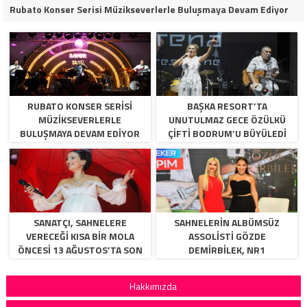
Rubato Konser Serisi Müzikseverlerle Buluşmaya Devam Ediyor
RUBATO KONSER SERISI
BAŞKA RESORT’TA
MÜZIKSEVERLERLE
UNUTULMAZ GECE ÖZÜLKÜ
BULUŞMAYA DEVAM EDIYOR
ÇIFTI BODRUM’U BÜYÜLEDI
SANATÇI, SAHNELERE
SAHNELERİN ALBÜMSÜZ
VERECEĞİ KISA BİR MOLA
ASSOLİSTİ GÖZDE
ÖNCESİ 13 AĞUSTOS’TA SON
DEMİRBİLEK, NR1
KEZ HARBİYE’DE OLACAK!
MAGAZİN’DE: “SON ASSOLİST
OLARAK VAR OLACAĞIM!”
Hakkımızda