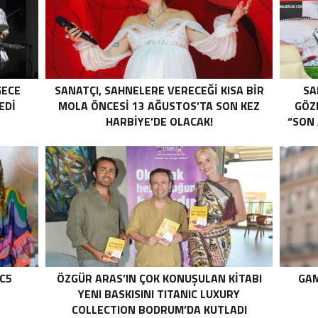
GECE
SANATÇI, SAHNELERE VERECEĞİ KISA BİR
SA
EDI
MOLA ÖNCESİ 13 AĞUSTOS’TA SON KEZ
GÖZ
HARBİYE’DE OLACAK!
“SON 
 C5
ÖZGÜR ARAS’IN ÇOK KONUŞULAN KİTABI
GAM
YENI BASKISINI TITANIC LUXURY
COLLECTION BODRUM’DA KUTLADI