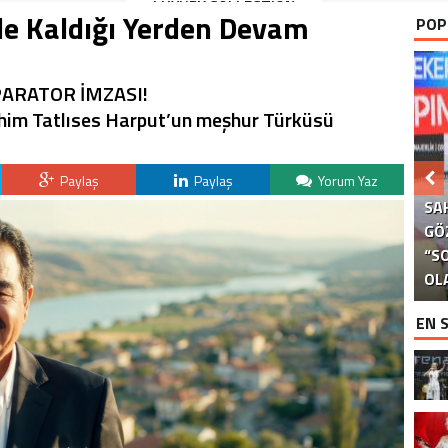
LUXURY COLLECTION
le Kaldığı Yerden Devam
POP
BODRUM’DA KUTLADI
ARATOR İMZASI!
ahim Tatlıses Harput’un meşhur Türküsü
Paylaş
Paylaş
Yorum Yaz
SA
GÖ
S
“S
Kİ
B
G
G
OL
EN 