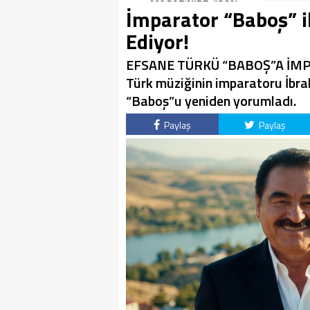
SON KEZ HARBİYE’DE
MAGAZİN’DE: “SON
İmparator “Baboş” i
OLACAK!
ASSOLİST OLARAK VAR
OLACAĞIM!”
Ediyor!
EFSANE TÜRKÜ “BABOŞ”A İMP
Türk müziğinin imparatoru İbr
“Baboş”u yeniden yorumladı.
Paylaş
Paylaş