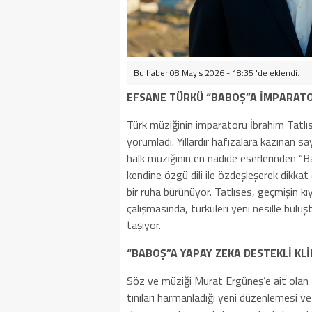
Bu haber 08 Mayıs 2026 - 18:35 'de eklendi.
EFSANE TÜRKÜ “BABOŞ”A İMPARATO
Türk müziğinin imparatoru İbrahim Tatl
yorumladı. Yıllardır hafızalara kazınan s
halk müziğinin en nadide eserlerinden “Ba
kendine özgü dili ile özdeşleşerek dikk
bir ruha bürünüyor. Tatlıses, geçmişin k
çalışmasında, türküleri yeni nesille bul
taşıyor.
“BABOŞ”A YAPAY ZEKA DESTEKLİ KLİ
Söz ve müziği Murat Ergüneş’e ait olan
tınıları harmanladığı yeni düzenlemesi v