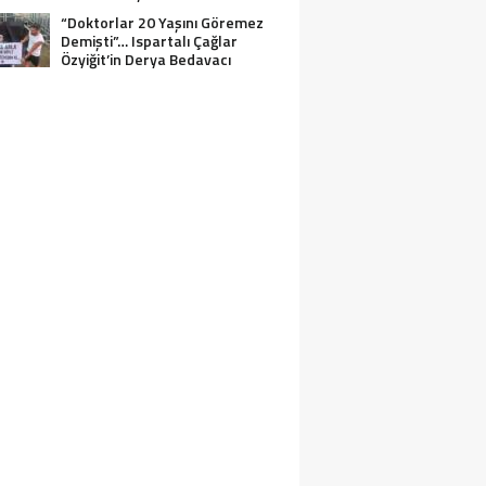
“Doktorlar 20 Yaşını Göremez
Demişti”… Ispartalı Çağlar
Özyiğit’in Derya Bedavacı
Buluşması Duygulandırdı