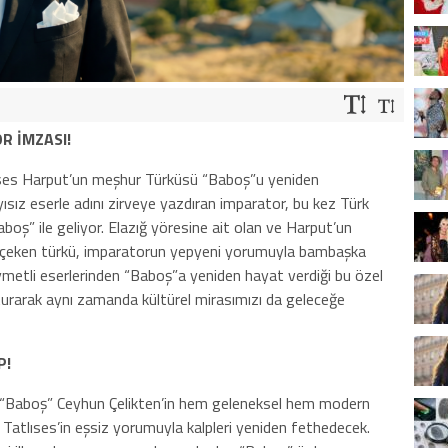
R İMZASI!
ıses Harput’un meşhur Türküsü “Baboş”u yeniden
ayısız eserle adını zirveye yazdıran imparator, bu kez Türk
boş” ile geliyor. Elazığ yöresine ait olan ve Harput’un
at çeken türkü, imparatorun yepyeni yorumuyla bambaşka
ıymetli eserlerinden “Baboş”a yeniden hayat verdiği bu özel
uşturarak aynı zamanda kültürel mirasımızı da geleceğe
P!
 “Baboş” Ceyhun Çelikten’in hem geleneksel hem modern
e Tatlıses’in eşsiz yorumuyla kalpleri yeniden fethedecek.