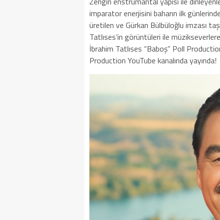
Zengin enstrümantal yapısı ile dinleyenl
imparator enerjisini baharın ilk günleri
üretilen ve Gürkan Bülbüloğlu imzası taş
Tatlıses’in görüntüleri ile müzikseverler
İbrahim Tatlıses “Baboş” Poll Production
Production YouTube kanalında yayında!