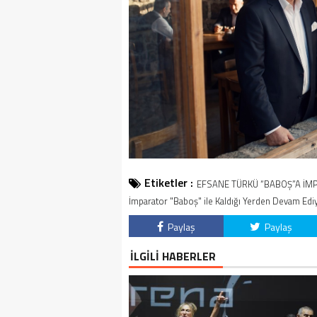
Etiketler :
EFSANE TÜRKÜ “BABOŞ”A İMP
İmparator "Baboş" ile Kaldığı Yerden Devam Edi
Paylaş
Paylaş
İLGİLİ HABERLER