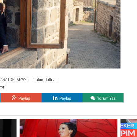
ARATOR İMZASI!
İbrahim Tatlıses
yor!
Paylaş
Paylaş
Yorum Yaz