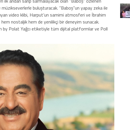
eri ilk andan sarıp sarmalayacak olan “Baboş” özlenen
nde müzikseverlerle buluşturacak. “Baboş”un yapay zeka ile
ıyan video klibi, Harput’un samimi atmosferi ve İbrahim
e hem nostaljik hem de yenilikçi bir deneyim sunacak.
 by Polat Yağcı etiketiyle tüm dijital platformlar ve Poll