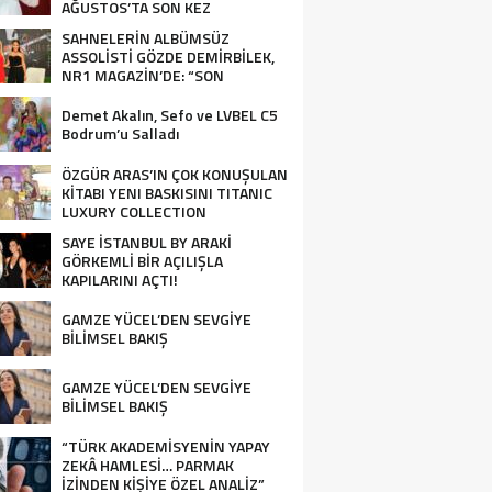
AĞUSTOS’TA SON KEZ
HARBİYE’DE OLACAK!
SAHNELERİN ALBÜMSÜZ
ASSOLİSTİ GÖZDE DEMİRBİLEK,
NR1 MAGAZİN’DE: “SON
ASSOLİST OLARAK VAR
OLACAĞIM!”
Demet Akalın, Sefo ve LVBEL C5
Bodrum’u Salladı
ÖZGÜR ARAS’IN ÇOK KONUŞULAN
KİTABI YENI BASKISINI TITANIC
LUXURY COLLECTION
BODRUM’DA KUTLADI
SAYE İSTANBUL BY ARAKİ
GÖRKEMLİ BİR AÇILIŞLA
KAPILARINI AÇTI!
GAMZE YÜCEL’DEN SEVGİYE
BİLİMSEL BAKIŞ
GAMZE YÜCEL’DEN SEVGİYE
BİLİMSEL BAKIŞ
“TÜRK AKADEMİSYENİN YAPAY
ZEKÂ HAMLESİ… PARMAK
İZİNDEN KİŞİYE ÖZEL ANALİZ”