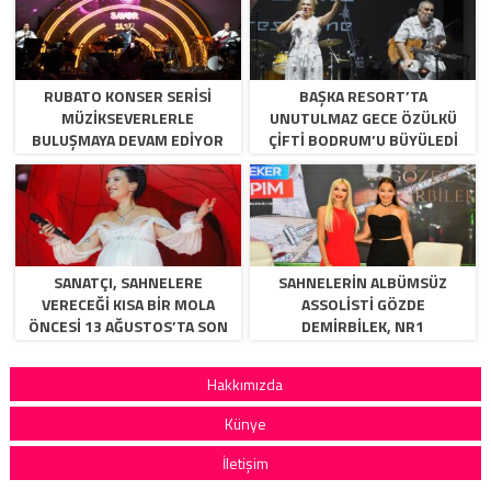
RUBATO KONSER SERISI
BAŞKA RESORT’TA
MÜZIKSEVERLERLE
UNUTULMAZ GECE ÖZÜLKÜ
BULUŞMAYA DEVAM EDIYOR
ÇIFTI BODRUM’U BÜYÜLEDI
SANATÇI, SAHNELERE
SAHNELERİN ALBÜMSÜZ
VERECEĞİ KISA BİR MOLA
ASSOLİSTİ GÖZDE
ÖNCESİ 13 AĞUSTOS’TA SON
DEMİRBİLEK, NR1
KEZ HARBİYE’DE OLACAK!
MAGAZİN’DE: “SON ASSOLİST
OLARAK VAR OLACAĞIM!”
Hakkımızda
Künye
İletişim