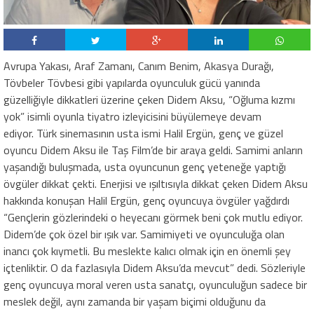
Avrupa Yakası, Araf Zamanı, Canım Benim, Akasya Durağı,
Tövbeler Tövbesi gibi yapılarda oyunculuk gücü yanında
güzelliğiyle dikkatleri üzerine çeken Didem Aksu, “Oğluma kızmı
yok” isimli oyunla tiyatro izleyicisini büyülemeye devam
ediyor. Türk sinemasının usta ismi Halil Ergün, genç ve güzel
oyuncu Didem Aksu ile Taş Film’de bir araya geldi. Samimi anların
yaşandığı buluşmada, usta oyuncunun genç yeteneğe yaptığı
övgüler dikkat çekti. Enerjisi ve ışıltısıyla dikkat çeken Didem Aksu
hakkında konuşan Halil Ergün, genç oyuncuya övgüler yağdırdı
“Gençlerin gözlerindeki o heyecanı görmek beni çok mutlu ediyor.
Didem’de çok özel bir ışık var. Samimiyeti ve oyunculuğa olan
inancı çok kıymetli. Bu meslekte kalıcı olmak için en önemli şey
içtenliktir. O da fazlasıyla Didem Aksu’da mevcut” dedi. Sözleriyle
genç oyuncuya moral veren usta sanatçı, oyunculuğun sadece bir
meslek değil, aynı zamanda bir yaşam biçimi olduğunu da