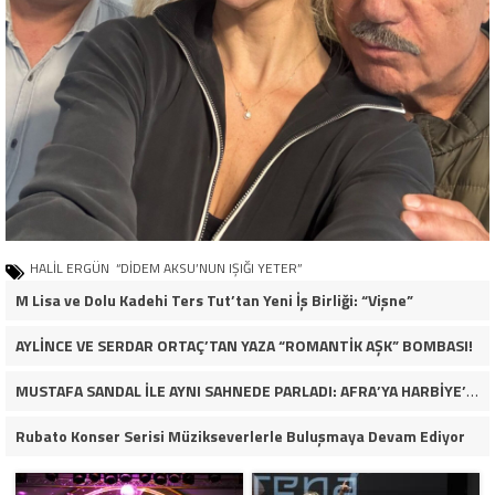
HALİL ERGÜN “DİDEM AKSU’NUN IŞIĞI YETER”
M Lisa ve Dolu Kadehi Ters Tut’tan Yeni İş Birliği: “Vişne”
AYLİNCE VE SERDAR ORTAÇ’TAN YAZA “ROMANTİK AŞK” BOMBASI!
MUSTAFA SANDAL İLE AYNI SAHNEDE PARLADI: AFRA’YA HARBİYE’DE BÜYÜK ALKIŞ
Rubato Konser Serisi Müzikseverlerle Buluşmaya Devam Ediyor