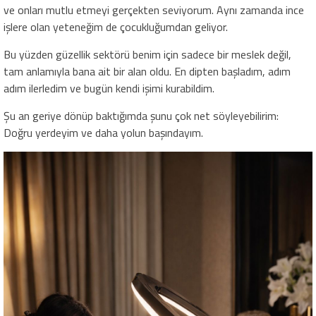
ve onları mutlu etmeyi gerçekten seviyorum. Aynı zamanda ince
işlere olan yeteneğim de çocukluğumdan geliyor.
Bu yüzden güzellik sektörü benim için sadece bir meslek değil,
tam anlamıyla bana ait bir alan oldu. En dipten başladım, adım
adım ilerledim ve bugün kendi işimi kurabildim.
Şu an geriye dönüp baktığımda şunu çok net söyleyebilirim:
Doğru yerdeyim ve daha yolun başındayım.