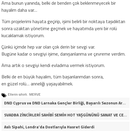
Ama bunun yanında, belki de benden çok beklenmeyecek bir
hayalim daha var…
Tüm projelerimi hayata geçirip, işimi belirli bir noktaya taşıdıktan
sonra uzaktan yönetime geçmek ve hayatımda yeni bir rolü
kucaklamak istiyorum.
Çünkü içimde hep var olan çok derin bir sevgi var.
Bugüne kadar o sevgiyi işime, danışanlarıma ve çevreme verdim.
Ama artık o sevgiyi kendi evladıma vermek istiyorum.
Belki de en büyük hayalim, tüm başarılarımdan sonra,
en güzel rolü… anneliği yaşayabilmek.
Ellerin sihirli.
MERVE
DND Cyprus ve DND Larnaka Gençler Birliği, Başarılı Sezonun Ardından İskele Belediyesi’nde Bir Araya Geldi
SVADBA ZİNCİRLERİ SAHİBİ SEMİH HOT YAŞGÜNÜNÜ SANAT VE CEMİYET DÜNYASININ ÜNLÜ İSİMLERİYLE KUTLADI!
Aslı Sipahi, Londra’da Dostlarıyla Hasret Giderdi