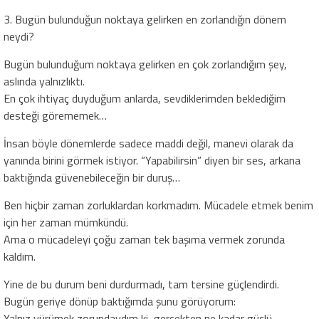
3. Bugün bulunduğun noktaya gelirken en zorlandığın dönem
neydi?
Bugün bulunduğum noktaya gelirken en çok zorlandığım şey,
aslında yalnızlıktı.
En çok ihtiyaç duyduğum anlarda, sevdiklerimden beklediğim
desteği görememek…
İnsan böyle dönemlerde sadece maddi değil, manevi olarak da
yanında birini görmek istiyor. “Yapabilirsin” diyen bir ses, arkana
baktığında güvenebileceğin bir duruş…
Ben hiçbir zaman zorluklardan korkmadım. Mücadele etmek benim
için her zaman mümkündü.
Ama o mücadeleyi çoğu zaman tek başıma vermek zorunda
kaldım.
Yine de bu durum beni durdurmadı, tam tersine güçlendirdi.
Bugün geriye dönüp baktığımda şunu görüyorum:
Yalnız yürümek zorundaydım ki, gerçekten ne kadar güçlü