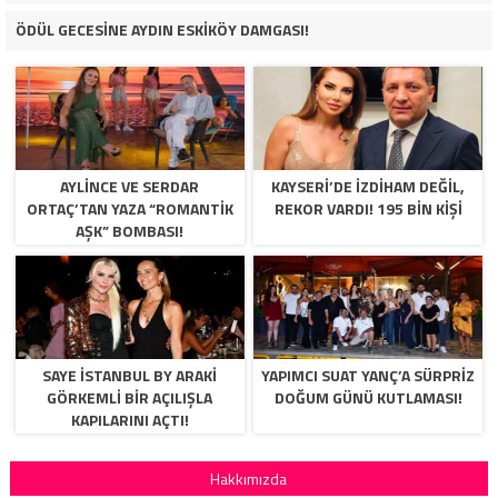
ÖDÜL GECESİNE AYDIN ESKİKÖY DAMGASI!
AYLİNCE VE SERDAR
KAYSERİ’DE İZDİHAM DEĞİL,
ORTAÇ’TAN YAZA “ROMANTİK
REKOR VARDI! 195 BİN KİŞİ
AŞK” BOMBASI!
SAYE İSTANBUL BY ARAKİ
YAPIMCI SUAT YANÇ’A SÜRPRIZ
GÖRKEMLİ BİR AÇILIŞLA
DOĞUM GÜNÜ KUTLAMASI!
KAPILARINI AÇTI!
Hakkımızda