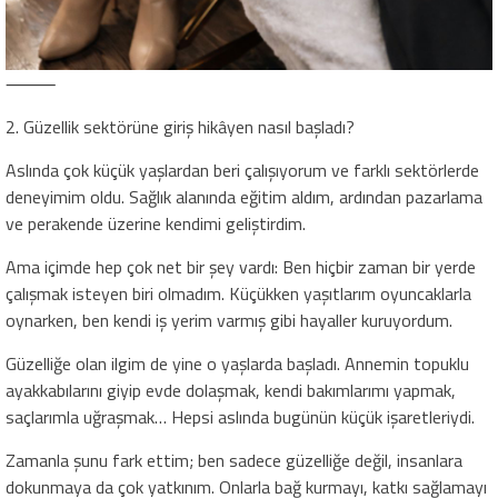
⸻
2. Güzellik sektörüne giriş hikâyen nasıl başladı?
Aslında çok küçük yaşlardan beri çalışıyorum ve farklı sektörlerde
deneyimim oldu. Sağlık alanında eğitim aldım, ardından pazarlama
ve perakende üzerine kendimi geliştirdim.
Ama içimde hep çok net bir şey vardı: Ben hiçbir zaman bir yerde
çalışmak isteyen biri olmadım. Küçükken yaşıtlarım oyuncaklarla
oynarken, ben kendi iş yerim varmış gibi hayaller kuruyordum.
Güzelliğe olan ilgim de yine o yaşlarda başladı. Annemin topuklu
ayakkabılarını giyip evde dolaşmak, kendi bakımlarımı yapmak,
saçlarımla uğraşmak… Hepsi aslında bugünün küçük işaretleriydi.
Zamanla şunu fark ettim; ben sadece güzelliğe değil, insanlara
dokunmaya da çok yatkınım. Onlarla bağ kurmayı, katkı sağlamayı