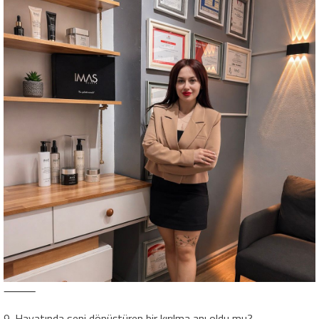
⸻
9. Hayatında seni dönüştüren bir kırılma anı oldu mu?