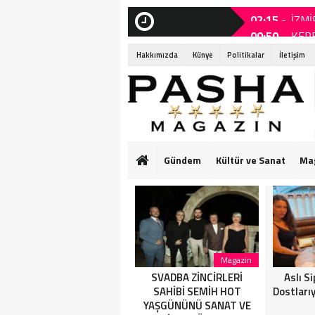
00:50 -
KERE
sanki”
SON
DAKİKA
Hakkımızda
Künye
Politikalar
İletişim
21:25 -
SVAD
ÜNLÜ İSİMLERİY
20:20 -
Aslı 
19:40 -
ÖDÜL
Gündem
Kültür ve Sanat
Ma
03:55 -
M Lis
15:30 -
AYLİ
15:30 -
AYLİ
15:25 -
MUST
Kültür ve Sanat
Magazin
KEREM ALIŞIK’TAN
SVADBA ZİNCİRLERİ
Aslı S
ÇOLPAN İLHAN’A DUYGU
SAHİBİ SEMİH HOT
Dostları
YÜKLÜ ŞİİR: “Bir Attila
YAŞGÜNÜNÜ SANAT VE