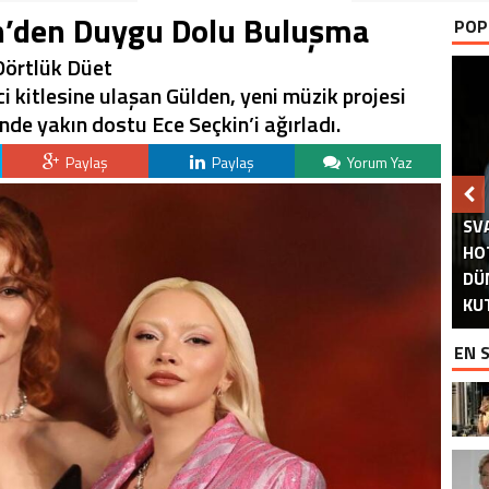
in’den Duygu Dolu Buluşma
POP
Dörtlük Düet
ici kitlesine ulaşan Gülden, yeni müzik projesi
de yakın dostu Ece Seçkin’i ağırladı.
Paylaş
Paylaş
Yorum Yaz
SV
HO
M
İ
DÜ
AS
DU
A
A
PA
KU
EN 