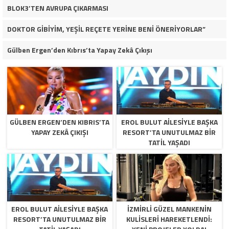
BLOK3’TEN AVRUPA ÇIKARMASI
DOKTOR GİBİYİM, YEŞİL REÇETE YERİNE BENİ ÖNERİYORLAR”
Gülben Ergen’den Kıbrıs’ta Yapay Zekâ Çıkışı
GÜLBEN ERGEN’DEN KIBRIS’TA
EROL BULUT AILESIYLE BAŞKA
YAPAY ZEKÂ ÇIKIŞI
RESORT’TA UNUTULMAZ BIR
TATIL YAŞADI
EROL BULUT AILESIYLE BAŞKA
İZMİRLİ GÜZEL MANKENİN
RESORT’TA UNUTULMAZ BIR
KULİSLERİ HAREKETLENDİ: