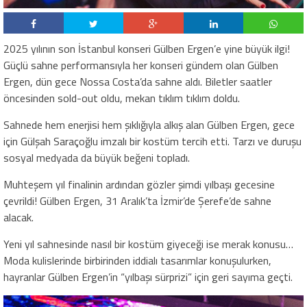
2025 yılının son İstanbul konseri Gülben Ergen’e yine büyük ilgi!
Güçlü sahne performansıyla her konseri gündem olan Gülben
Ergen, dün gece Nossa Costa’da sahne aldı. Biletler saatler
öncesinden sold-out oldu, mekan tıklım tıklım doldu.
Sahnede hem enerjisi hem şıklığıyla alkış alan Gülben Ergen, gece
için Gülşah Saraçoğlu imzalı bir kostüm tercih etti. Tarzı ve duruşu
sosyal medyada da büyük beğeni topladı.
Muhteşem yıl finalinin ardından gözler şimdi yılbaşı gecesine
çevrildi! Gülben Ergen, 31 Aralık’ta İzmir’de Şerefe’de sahne
alacak.
Yeni yıl sahnesinde nasıl bir kostüm giyeceği ise merak konusu…
Moda kulislerinde birbirinden iddialı tasarımlar konuşulurken,
hayranlar Gülben Ergen’in “yılbaşı sürprizi” için geri sayıma geçti.