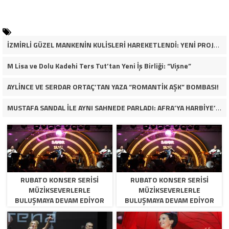
İZMİRLİ GÜZEL MANKENİN KULİSLERİ HAREKETLENDİ: YENİ PROJELER YOLDA!
M Lisa ve Dolu Kadehi Ters Tut’tan Yeni İş Birliği: “Vişne”
AYLİNCE VE SERDAR ORTAÇ’TAN YAZA “ROMANTİK AŞK” BOMBASI!
MUSTAFA SANDAL İLE AYNI SAHNEDE PARLADI: AFRA’YA HARBİYE’DE BÜYÜK ALKIŞ
RUBATO KONSER SERISI
RUBATO KONSER SERISI
MÜZIKSEVERLERLE
MÜZIKSEVERLERLE
BULUŞMAYA DEVAM EDIYOR
BULUŞMAYA DEVAM EDIYOR