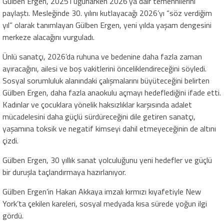
Gülben Ergen, 2025’i uğurlarken 2026’ya dair temennilerini
paylaştı. Mesleğinde 30. yılını kutlayacağı 2026’yı “söz verdiğim
yıl” olarak tanımlayan Gülben Ergen, yeni yılda yaşam dengesini
merkeze alacağını vurguladı.
Ünlü sanatçı, 2026’da ruhuna ve bedenine daha fazla zaman
ayıracağını, ailesi ve boş vakitlerini önceliklendireceğini söyledi.
Sosyal sorumluluk alanındaki çalışmalarını büyüteceğini belirten
Gülben Ergen, daha fazla anaokulu açmayı hedeflediğini ifade etti.
Kadınlar ve çocuklara yönelik haksızlıklar karşısında adalet
mücadelesini daha güçlü sürdüreceğini dile getiren sanatçı,
yaşamına toksik ve negatif kimseyi dahil etmeyeceğinin de altını
çizdi.
Gülben Ergen, 30 yıllık sanat yolculuğunu yeni hedefler ve güçlü
bir duruşla taçlandırmaya hazırlanıyor.
Gülben Ergen’in Hakan Akkaya imzalı kırmızı kıyafetiyle New
York’ta çekilen kareleri, sosyal medyada kısa sürede yoğun ilgi
gördü.