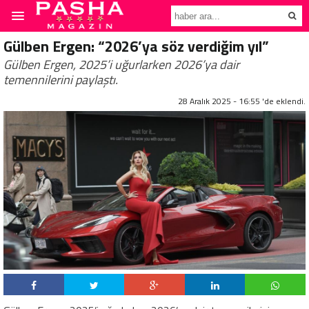
Gülben Ergen: “2026’ya söz verdiğim yıl”
Gülben Ergen, 2025’i uğurlarken 2026’ya dair
temennilerini paylaştı.
28 Aralık 2025 - 16:55 'de eklendi.