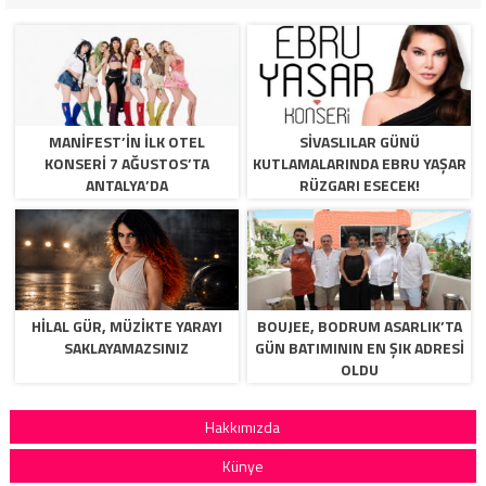
MANİFEST’İN İLK OTEL
SİVASLILAR GÜNÜ
KONSERİ 7 AĞUSTOS’TA
KUTLAMALARINDA EBRU YAŞAR
ANTALYA’DA
RÜZGARI ESECEK!
HİLAL GÜR, MÜZİKTE YARAYI
BOUJEE, BODRUM ASARLIK’TA
SAKLAYAMAZSINIZ
GÜN BATIMININ EN ŞIK ADRESI
OLDU
Hakkımızda
Künye