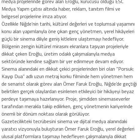
medya projelerinde görev alan Eroğlu, kurucusu olduğu ESC
Medya Yapım çatısı altında haber, reklam, tanıtım filmi ve
belgesel projelerine imza atıyor.
Özellikle Niğde’nin tarihi, kültürel değerleri ve toplumsal yaşamını
konu alan yapımlarıyla öne çıkan genç yönetmen, yerel hikâyeleri
güçlü bir sinema diliyle geniş kitlelere ulaştırmayı hedefliyor.
Bölgenin zengin kültürel mirasını ekranlara taşıyan projeleriyle
dikkat çeken Eroğlu, üretim odaklı çalışmalarıyla medya
sektöründe kendine sağlam bir yer edinmeye devam ediyor.
Sinema alanındaki en dikkat çekici projelerinden biri olan “Porsuk:
Kayıp Dua” adlı uzun metraj korku filminde hem yönetmen hem
de senarist olarak görev alan Ömer Faruk Eroğlu, Niğde’de geçtiği
belirtilen gerçek olaylardan esinlenen etkileyici bir hikâyeyi beyaz
perdeye taşımaya hazırlanıyor. Proje, şimdiden sinemaseverler
tarafından merakla takip edilirken, genç yönetmenin kariyerinde
önemli bir dönüm noktası olarak görülüyor.
Gazetecilikteki tecrübesini sinema ve dijital medya alanındaki
yaratıcı vizyonuyla buluşturan Ömer Faruk Eroğlu, yerel değerleri
ulusal platformlara taşımayı hedefleyen çalışmalarıyla dikkat