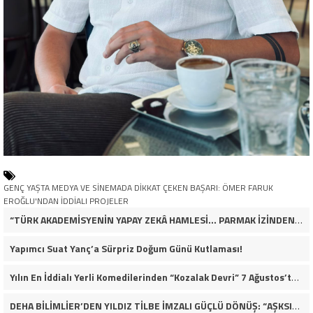
GENÇ YAŞTA MEDYA VE SİNEMADA DİKKAT ÇEKEN BAŞARI: ÖMER FARUK
EROĞLU'NDAN İDDİALI PROJELER
“TÜRK AKADEMİSYENİN YAPAY ZEKÂ HAMLESİ… PARMAK İZİNDEN KİŞİYE ÖZEL ANALİZ”
Yapımcı Suat Yanç’a Sürpriz Doğum Günü Kutlaması!
Yılın En İddialı Yerli Komedilerinden “Kozalak Devri” 7 Ağustos’ta Vizyonda
DEHA BİLİMLİER’DEN YILDIZ TİLBE İMZALI GÜÇLÜ DÖNÜŞ: “AŞKSIZ PRENS”