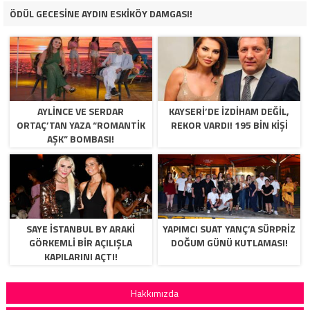
ÖDÜL GECESİNE AYDIN ESKİKÖY DAMGASI!
AYLİNCE VE SERDAR
KAYSERİ’DE İZDİHAM DEĞİL,
ORTAÇ’TAN YAZA “ROMANTİK
REKOR VARDI! 195 BİN KİŞİ
AŞK” BOMBASI!
SAYE İSTANBUL BY ARAKİ
YAPIMCI SUAT YANÇ’A SÜRPRIZ
GÖRKEMLİ BİR AÇILIŞLA
DOĞUM GÜNÜ KUTLAMASI!
KAPILARINI AÇTI!
Hakkımızda