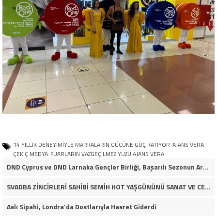
14 YILLIK DENEYİMİYLE MARKALARIN GÜCÜNE GÜÇ KATIYOR
AJANS VERA
ÇEKİÇ MEDYA
FUARLARIN VAZGEÇİLMEZ YÜZÜ AJANS VERA
DND Cyprus ve DND Larnaka Gençler Birliği, Başarılı Sezonun Ardından İskele Belediyesi’nde Bir Araya Geldi
SVADBA ZİNCİRLERİ SAHİBİ SEMİH HOT YAŞGÜNÜNÜ SANAT VE CEMİYET DÜNYASININ ÜNLÜ İSİMLERİYLE KUTLADI!
Aslı Sipahi, Londra’da Dostlarıyla Hasret Giderdi