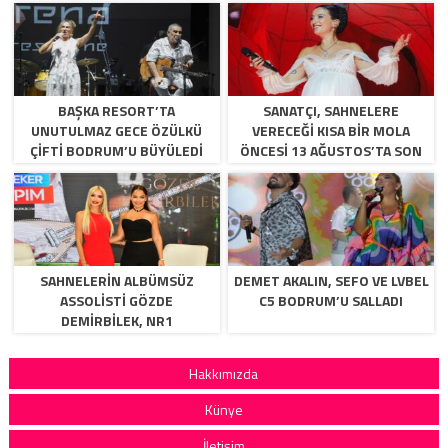
BAŞKA RESORT’TA
SANATÇI, SAHNELERE
UNUTULMAZ GECE ÖZÜLKÜ
VERECEĞİ KISA BİR MOLA
ÇIFTI BODRUM’U BÜYÜLEDI
ÖNCESİ 13 AĞUSTOS’TA SON
KEZ HARBİYE’DE OLACAK!
SAHNELERİN ALBÜMSÜZ
DEMET AKALIN, SEFO VE LVBEL
ASSOLİSTİ GÖZDE
C5 BODRUM’U SALLADI
DEMİRBİLEK, NR1
MAGAZİN’DE: “SON ASSOLİST
OLARAK VAR OLACAĞIM!”
Hakkımızda
Künye
İletişim