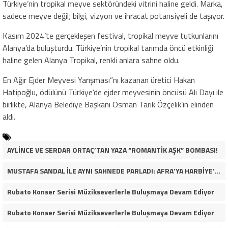
Türkiye’nin tropikal meyve sektöründeki vitrini haline geldi. Marka,
sadece meyve değil; bilgi, vizyon ve ihracat potansiyeli de taşıyor.
Kasım 2024’te gerçekleşen festival, tropikal meyve tutkunlarını
Alanya’da buluşturdu. Türkiye’nin tropikal tarımda öncü etkinliği
haline gelen Alanya Tropikal, renkli anlara sahne oldu.
En Ağır Ejder Meyvesi Yarışması”nı kazanan üretici Hakan
Hatipoğlu, ödülünü Türkiye’de ejder meyvesinin öncüsü Ali Dayı ile
birlikte, Alanya Belediye Başkanı Osman Tarık Özçelik’in elinden
aldı.
AYLİNCE VE SERDAR ORTAÇ’TAN YAZA “ROMANTİK AŞK” BOMBASI!
MUSTAFA SANDAL İLE AYNI SAHNEDE PARLADI: AFRA’YA HARBİYE’DE BÜYÜK ALKIŞ
Rubato Konser Serisi Müzikseverlerle Buluşmaya Devam Ediyor
Rubato Konser Serisi Müzikseverlerle Buluşmaya Devam Ediyor