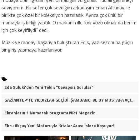
modaya olan ilgisinin yeni olmadığını vurguladı. “İddialı giyinmeyi
seviyorum. Bu sefer çok sevdiğim arkadaşım Erkan Altunay ile
birlikte çok özel bir koleksiyon hazırladık. Ayrıca çok ünlü bir
markayla iş birliği yaptık. O markanın ilk Türk yüzü olmak da benim
için çok keyifliydi” dedi.
Müzik ve modayı başarıyla buluşturan Edis, yaz sezonuna güçlü
bir giriş yapmaya hazırlanıyor.
Eda Suluki’den Yeni Tekli: “Cevapsız Sorular”
GAZİANTEP’TE YILDIZLAR GEÇİDİ: ŞAMDANCI VE BY MUSTAFA AÇILIŞI İLE GREEN PARK’TA GÖRKEMLİ GALA
Ekranların 1 Numaralı programı NR1 Magazin
Ebru Akçay Yeni Motoruyla Kıtalar Arası İşlere Koşuyor!