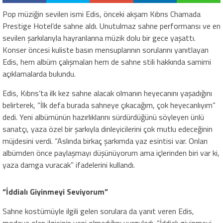
Pop müziğin sevilen ismi Edis, önceki akşam Kıbrıs Chamada
Prestige Hotel’de sahne aldı. Unutulmaz sahne performansı ve en
sevilen şarkılarıyla hayranlarına müzik dolu bir gece yaşattı.
Konser öncesi kuliste basın mensuplarının sorularını yanıtlayan
Edis, hem albüm çalışmaları hem de sahne stili hakkında samimi
açıklamalarda bulundu.
Edis, Kıbrıs’ta ilk kez sahne alacak olmanın heyecanını yaşadığını
belirterek, “İlk defa burada sahneye çıkacağım, çok heyecanlıyım”
dedi. Yeni albümünün hazırlıklarını sürdürdüğünü söyleyen ünlü
sanatçı, yaza özel bir şarkıyla dinleyicilerini çok mutlu edeceğinin
müjdesini verdi. “Aslında birkaç şarkımda yaz esintisi var. Onları
albümden önce paylaşmayı düşünüyorum ama içlerinden biri var ki,
yaza damga vuracak” ifadelerini kullandı.
“İddialı Giyinmeyi Seviyorum”
Sahne kostümüyle ilgili gelen sorulara da yanıt veren Edis,