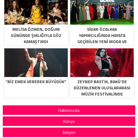
MELISA ÖZMEN, DOĞUM
SIDAR ÖZALKAK
GÜNÜNDE ŞIKLIĞIYLA GÖZ
YAPIMCILIĞINDA HAYATA
KAMAŞTIRDI
GEÇIRILEN YENI MODA VE
YETENEK PROGRAMI
SEK8Z,YAKINDA IZLIYICI ILE
BULUŞUYOR.
“BİZ EMEK VEREREK BÜYÜDÜK”
ZEYNEP BASTIK, BAKÜ’DE
DÜZENLENEN ULUSLARARASI
MÜZIK FESTIVALINDE
BINLERCE MÜZIKSEVERLE
BULUŞTU.
Hakkımızda
Künye
İletişim