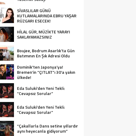
SİVASLILAR GÜNÜ
KUTLAMALARINDA EBRU YAŞAR
RÜZGARI ESECEK!
HİLAL GÜR, MÜZİKTE YARAYI
SAKLAYAMAZSINIZ
Boujee, Bodrum Asarlık’ta Gün
Batımının En Şık Adresi Oldu
Dominik’ten Japonya’ya!
Bremen’in “ÇITLAT”ı 30’a yakın
ülkede!
Eda Suluki’den Yeni Tekli:
“Cevapsız Sorular”
Eda Suluki’den Yeni Tekli:
“Cevapsız Sorular”
“Çakallarla Dans setine yıllardır
aynı heyecanla gidiyorum”