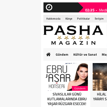
02:35 -
Medi
SON
DAKİKA
21:40 -
SİV
Hakkımızda
Künye
Politikalar
İletişim
19:25 -
HİLA
19:10 -
Bouje
19:05 -
Domi
19:00 -
Eda S
Gündem
Kültür ve Sanat
Ma
19:00 -
Eda S
18:25 -
“Çaka
Sağlık
Gündem
Medikal Estetik Doktoru
SİVASLILAR GÜNÜ
HİLAL
Dr. Yasemin Savaş
KUTLAMALARINDA EBRU
YARAYI 
YAŞAR RÜZGARI ESECEK!