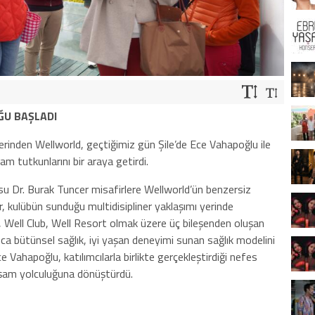
ĞU BAŞLADI
erinden Wellworld, geçtiğimiz gün Şile’de Ece Vahapoğlu ile
şam tutkunlarını bir araya getirdi.
su Dr. Burak Tuncer misafirlere Wellworld’ün benzersiz
ar, kulübün sunduğu multidisipliner yaklaşımı yerinde
c, Well Club, Well Resort olmak üzere üç bileşenden oluşan
unca bütünsel sağlık, iyi yaşan deneyimi sunan sağlık modelini
ce Vahapoğlu, katılımcılarla birlikte gerçekleştirdiği nefes
yaşam yolculuğuna dönüştürdü.