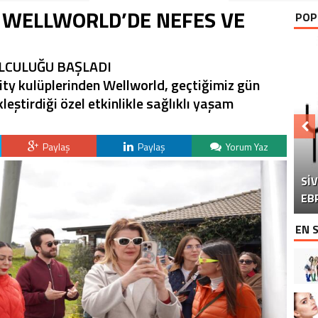
E WELLWORLD’DE NEFES VE
POP
LCULUĞU BAŞLADI
ity kulüplerinden Wellworld, geçtiğimiz gün
leştirdiği özel etkinlikle sağlıklı yaşam
Paylaş
Paylaş
Yorum Yaz
Sİ
DO
“Ç
EB
EN 