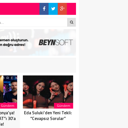
!
Gündem
Gündem
Magazin
onya’ya!
Eda Suluki’den Yeni Tekli:
Eda Suluki’den Yeni Tekli:
T”ı 30’a
“Cevapsız Sorular”
“Cevapsız Sorular”
de!