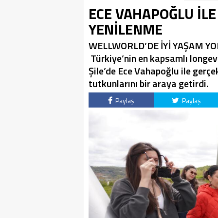
ECE VAHAPOĞLU İL
YENİLENME
WELLWORLD’DE İYİ YAŞAM YO
Türkiye’nin en kapsamlı longev
Şile’de Ece Vahapoğlu ile gerçek
tutkunlarını bir araya getirdi.
Paylaş
Paylaş