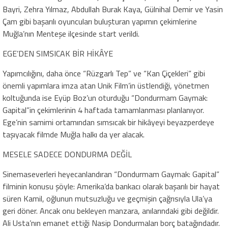
Bayri, Zehra Yılmaz, Abdullah Burak Kaya, Gülnihal Demir ve Yasin
Çam gibi başarılı oyuncuları buluşturan yapımın çekimlerine
Muğla’nın Menteşe ilçesinde start verildi.
EGE’DEN SIMSICAK BİR HİKÂYE
Yapımcılığını, daha önce “Rüzgarlı Tep” ve “Kan Çiçekleri” gibi
önemli yapımlara imza atan Unik Film’in üstlendiği, yönetmen
koltuğunda ise Eyüp Boz’un oturduğu “Dondurmam Gaymak:
Gapital”in çekimlerinin 4 haftada tamamlanması planlanıyor.
Ege’nin samimi ortamından sımsıcak bir hikâyeyi beyazperdeye
taşıyacak filmde Muğla halkı da yer alacak.
MESELE SADECE DONDURMA DEĞİL
Sinemaseverleri heyecanlandıran “Dondurmam Gaymak: Gapital”
filminin konusu şöyle: Amerika’da bankacı olarak başarılı bir hayat
süren Kamil, oğlunun mutsuzluğu ve geçmişin çağrısıyla Ula’ya
geri döner. Ancak onu bekleyen manzara, anılarındaki gibi değildir.
Ali Usta’nın emanet ettiği Nasip Dondurmaları borç batağındadır.