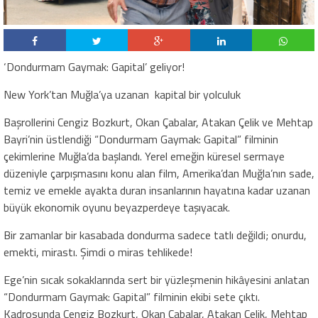
‘Dondurmam Gaymak: Gapital’ geliyor!
New York’tan Muğla’ya uzanan kapital bir yolculuk
Başrollerini Cengiz Bozkurt, Okan Çabalar, Atakan Çelik ve Mehtap
Bayri’nin üstlendiği “Dondurmam Gaymak: Gapital” filminin
çekimlerine Muğla’da başlandı. Yerel emeğin küresel sermaye
düzeniyle çarpışmasını konu alan film, Amerika’dan Muğla’nın sade,
temiz ve emekle ayakta duran insanlarının hayatına kadar uzanan
büyük ekonomik oyunu beyazperdeye taşıyacak.
Bir zamanlar bir kasabada dondurma sadece tatlı değildi; onurdu,
emekti, mirastı. Şimdi o miras tehlikede!
Ege’nin sıcak sokaklarında sert bir yüzleşmenin hikâyesini anlatan
“Dondurmam Gaymak: Gapital” filminin ekibi sete çıktı.
Kadrosunda Cengiz Bozkurt, Okan Çabalar, Atakan Çelik, Mehtap