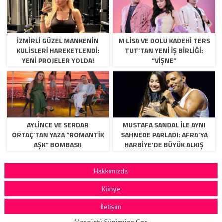
İZMİRLİ GÜZEL MANKENİN
M LISA VE DOLU KADEHI TERS
KULİSLERİ HAREKETLENDİ:
TUT’TAN YENI İŞ BIRLIĞI:
YENİ PROJELER YOLDA!
“VIŞNE”
AYLİNCE VE SERDAR
MUSTAFA SANDAL İLE AYNI
ORTAÇ’TAN YAZA “ROMANTİK
SAHNEDE PARLADI: AFRA’YA
AŞK” BOMBASI!
HARBİYE’DE BÜYÜK ALKIŞ
Hakkımızda
Künye
İletişim
Masaüstü Sürümüne Geç