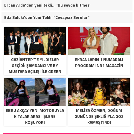
Ercan Arda’dan yeni tekli… ‘Bu sevda bitmez’
Eda Suluki’den Yeni Tekli: “Cevapsız Sorular”
GAZİANTEP’TE YILDIZLAR
EKRANLARIN 1 NUMARALI
GEÇİDİ: ŞAMDANCI VE BY
PROGRAMI NR1 MAGAZIN
MUSTAFA AÇILIŞI İLE GREEN
PARK’TA GÖRKEMLİ GALA
EBRU AKÇAY YENI MOTORUYLA
MELISA ÖZMEN, DOĞUM
KITALAR ARASI İŞLERE
GÜNÜNDE ŞIKLIĞIYLA GÖZ
KOŞUYOR!
KAMAŞTIRDI