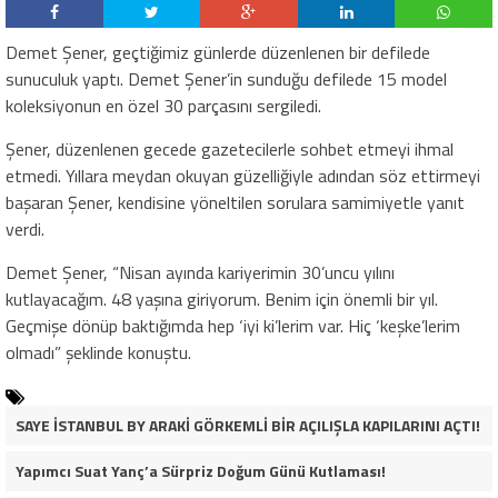
Demet Şener, geçtiğimiz günlerde düzenlenen bir defilede
sunuculuk yaptı. Demet Şener’in sunduğu defilede 15 model
koleksiyonun en özel 30 parçasını sergiledi.
Şener, düzenlenen gecede gazetecilerle sohbet etmeyi ihmal
etmedi. Yıllara meydan okuyan güzelliğiyle adından söz ettirmeyi
başaran Şener, kendisine yöneltilen sorulara samimiyetle yanıt
verdi.
Demet Şener, “Nisan ayında kariyerimin 30’uncu yılını
kutlayacağım. 48 yaşına giriyorum. Benim için önemli bir yıl.
Geçmişe dönüp baktığımda hep ‘iyi ki’lerim var. Hiç ‘keşke’lerim
olmadı” şeklinde konuştu.
SAYE İSTANBUL BY ARAKİ GÖRKEMLİ BİR AÇILIŞLA KAPILARINI AÇTI!
Yapımcı Suat Yanç’a Sürpriz Doğum Günü Kutlaması!