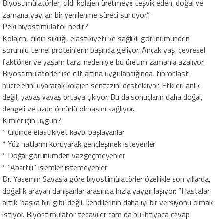
Biyostimülatörler, cildi kolajen üretmeye teşvik eden, doğal ve
zamana yayılan bir yenilenme süreci sunuyor.”
Peki biyostimülatör nedir?
Kolajen, cildin sıkılığı, elastikiyeti ve sağlıklı görünümünden
sorumlu temel proteinlerin başında geliyor. Ancak yaş, çevresel
faktörler ve yaşam tarzı nedeniyle bu üretim zamanla azalıyor.
Biyostimülatörler ise cilt altına uygulandığında, fibroblast
hücrelerini uyararak kolajen sentezini destekliyor. Etkileri anlık
değil, yavaş yavaş ortaya çıkıyor. Bu da sonuçların daha doğal,
dengeli ve uzun ömürlü olmasını sağlıyor.
Kimler için uygun?
* Cildinde elastikiyet kaybı başlayanlar
* Yüz hatlarını koruyarak gençleşmek isteyenler
* Doğal görünümden vazgeçmeyenler
* “Abartılı” işlemler istemeyenler
Dr. Yasemin Savaş’a göre biyostimülatörler özellikle son yıllarda,
doğallık arayan danışanlar arasında hızla yaygınlaşıyor: “Hastalar
artık ‘başka biri gibi’ değil, kendilerinin daha iyi bir versiyonu olmak
istiyor. Biyostimülatör tedaviler tam da bu ihtiyaca cevap