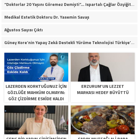
“Doktorlar 20 Yaşını Göremez Demişti”… Ispartalı Çağlar Özyiğit’in Derya Bedavacı Buluşması Duygulandırdı
Medikal Estetik Doktoru Dr. Yasemin Savaş
Ağustos Sayısı Çıktı
Güney Kore’nin Yapay Zekâ Destekli Yürüme Teknolojisi Türkiye’de
LAZERDEN KORKTUĞUNUZ İÇIN
ERZURUM’UN LEZZET
GÖZLÜĞE MAHKÛM OLMAYIN:
MARKASI HEDEF BÜYÜTTÜ
GÖZ ÇIZDIRME ESKIDE KALDI
GENÇ BİR KADIN GİRİŞİMCİDEN
SARAY MUTFAĞI ALİ BABA