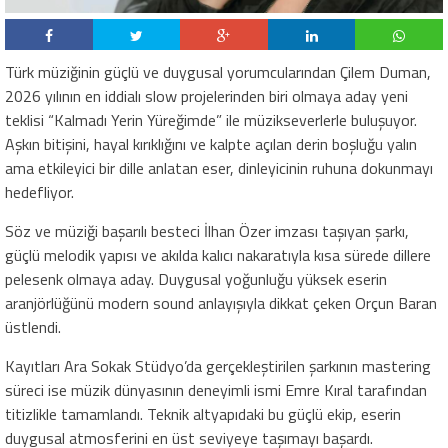
Türk müziğinin güçlü ve duygusal yorumcularından Çilem Duman,
2026 yılının en iddialı slow projelerinden biri olmaya aday yeni
teklisi “Kalmadı Yerin Yüreğimde” ile müzikseverlerle buluşuyor.
Aşkın bitişini, hayal kırıklığını ve kalpte açılan derin boşluğu yalın
ama etkileyici bir dille anlatan eser, dinleyicinin ruhuna dokunmayı
hedefliyor.
Söz ve müziği başarılı besteci İlhan Özer imzası taşıyan şarkı,
güçlü melodik yapısı ve akılda kalıcı nakaratıyla kısa sürede dillere
pelesenk olmaya aday. Duygusal yoğunluğu yüksek eserin
aranjörlüğünü modern sound anlayışıyla dikkat çeken Orçun Baran
üstlendi.
Kayıtları Ara Sokak Stüdyo’da gerçekleştirilen şarkının mastering
süreci ise müzik dünyasının deneyimli ismi Emre Kıral tarafından
titizlikle tamamlandı. Teknik altyapıdaki bu güçlü ekip, eserin
duygusal atmosferini en üst seviyeye taşımayı başardı.