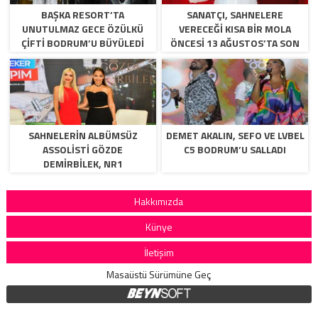
BAŞKA RESORT’TA
SANATÇI, SAHNELERE
UNUTULMAZ GECE ÖZÜLKÜ
VERECEĞİ KISA BİR MOLA
ÇIFTI BODRUM’U BÜYÜLEDI
ÖNCESİ 13 AĞUSTOS’TA SON
KEZ HARBİYE’DE OLACAK!
SAHNELERİN ALBÜMSÜZ
DEMET AKALIN, SEFO VE LVBEL
ASSOLİSTİ GÖZDE
C5 BODRUM’U SALLADI
DEMİRBİLEK, NR1
MAGAZİN’DE: “SON ASSOLİST
OLARAK VAR OLACAĞIM!”
Hakkımızda
Künye
İletişim
Masaüstü Sürümüne Geç