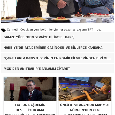
Cennetin Çocukları yeni bölümleriyle her pazartesi akşamı TRT 1’de…
GAMZE YÜCEL’DEN SEVGİYE BİLİMSEL BAKIŞ
HARBİYE’DE ATA DEMİRER GAZİNOSU VE BİNLERCE KAHKAHA
“ÇAKALLARLA DANS 8, SERİNİN EN KOMİK FİLMLERİNDEN BİRİ OLUYOR”
MGD’DEN ANITKABİR’E ANLAMLI ZİYARET
TAYFUN DAŞDEMIR
ÜNLÜ DJ VE ARANJÖR MAHMUT
BESTELIYOR AMA
GÖRGEN’DEN YENI
HEDEFLERINE ULAŞTIRAMIYOR
ULUSLARARASI TEKLI: “FEEL