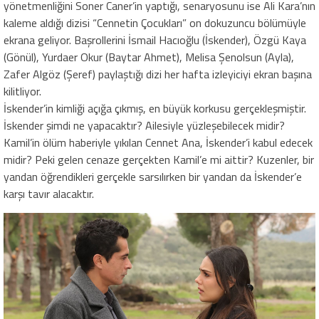
yönetmenliğini Soner Caner’in yaptığı, senaryosunu ise Ali Kara’nın
kaleme aldığı dizisi “Cennetin Çocukları” on dokuzuncu bölümüyle
ekrana geliyor. Başrollerini İsmail Hacıoğlu (İskender), Özgü Kaya
(Gönül), Yurdaer Okur (Baytar Ahmet), Melisa Şenolsun (Ayla),
Zafer Algöz (Şeref) paylaştığı dizi her hafta izleyiciyi ekran başına
kilitliyor.
İskender’in kimliği açığa çıkmış, en büyük korkusu gerçekleşmiştir.
İskender şimdi ne yapacaktır? Ailesiyle yüzleşebilecek midir?
Kamil’in ölüm haberiyle yıkılan Cennet Ana, İskender’i kabul edecek
midir? Peki gelen cenaze gerçekten Kamil’e mi aittir? Kuzenler, bir
yandan öğrendikleri gerçekle sarsılırken bir yandan da İskender’e
karşı tavır alacaktır.