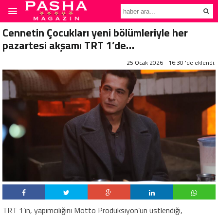
Cennetin Çocukları yeni bölümleriyle her
pazartesi akşamı TRT 1’de…
25 Ocak 2026 - 16:30 'de eklendi.
TRT 1’in, yapımcılığını Motto Prodüksiyon’un üstlendiği,