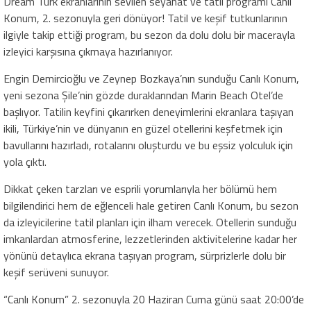
Dream Türk ekranlarının sevilen seyahat ve tatil programı Canlı
Konum, 2. sezonuyla geri dönüyor! Tatil ve keşif tutkunlarının
ilgiyle takip ettiği program, bu sezon da dolu dolu bir macerayla
izleyici karşısına çıkmaya hazırlanıyor.
Engin Demircioğlu ve Zeynep Bozkaya’nın sunduğu Canlı Konum,
yeni sezona Şile’nin gözde duraklarından Marin Beach Otel’de
başlıyor. Tatilin keyfini çıkarırken deneyimlerini ekranlara taşıyan
ikili, Türkiye’nin ve dünyanın en güzel otellerini keşfetmek için
bavullarını hazırladı, rotalarını oluşturdu ve bu eşsiz yolculuk için
yola çıktı.
Dikkat çeken tarzları ve esprili yorumlarıyla her bölümü hem
bilgilendirici hem de eğlenceli hale getiren Canlı Konum, bu sezon
da izleyicilerine tatil planları için ilham verecek. Otellerin sunduğu
imkanlardan atmosferine, lezzetlerinden aktivitelerine kadar her
yönünü detaylıca ekrana taşıyan program, sürprizlerle dolu bir
keşif serüveni sunuyor.
“Canlı Konum” 2. sezonuyla 20 Haziran Cuma günü saat 20:00’de