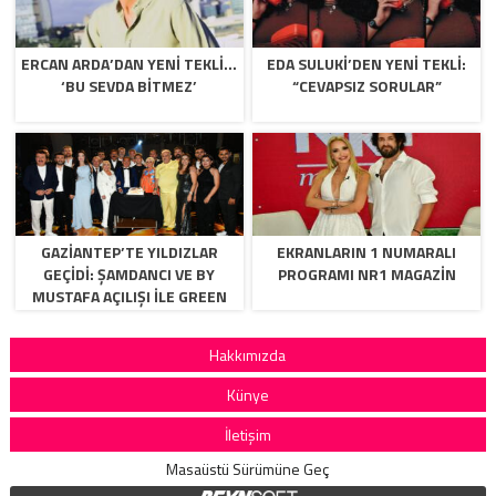
ERCAN ARDA’DAN YENI TEKLI…
EDA SULUKI’DEN YENI TEKLI:
‘BU SEVDA BITMEZ’
“CEVAPSIZ SORULAR”
GAZİANTEP’TE YILDIZLAR
EKRANLARIN 1 NUMARALI
GEÇİDİ: ŞAMDANCI VE BY
PROGRAMI NR1 MAGAZIN
MUSTAFA AÇILIŞI İLE GREEN
PARK’TA GÖRKEMLİ GALA
Hakkımızda
Künye
İletişim
Masaüstü Sürümüne Geç