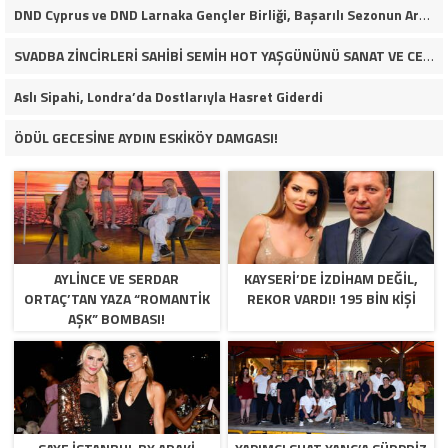
DND Cyprus ve DND Larnaka Gençler Birliği, Başarılı Sezonun Ardından İskele Belediyesi’nde Bir Araya Geldi
SVADBA ZİNCİRLERİ SAHİBİ SEMİH HOT YAŞGÜNÜNÜ SANAT VE CEMİYET DÜNYASININ ÜNLÜ İSİMLERİYLE KUTLADI!
Aslı Sipahi, Londra’da Dostlarıyla Hasret Giderdi
ÖDÜL GECESİNE AYDIN ESKİKÖY DAMGASI!
AYLİNCE VE SERDAR
KAYSERİ’DE İZDİHAM DEĞİL,
ORTAÇ’TAN YAZA “ROMANTİK
REKOR VARDI! 195 BİN KİŞİ
AŞK” BOMBASI!