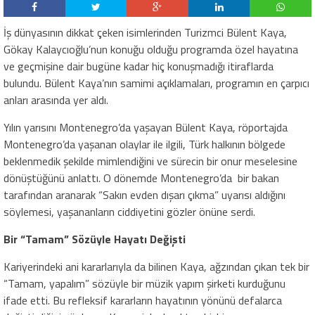
İş dünyasının dikkat çeken isimlerinden Turizmci Bülent Kaya,
Gökay Kalaycıoğlu’nun konuğu olduğu programda özel hayatına
ve geçmişine dair bugüne kadar hiç konuşmadığı itiraflarda
bulundu. Bülent Kaya’nın samimi açıklamaları, programın en çarpıcı
anları arasında yer aldı.
Yılın yarısını Montenegro’da yaşayan Bülent Kaya, röportajda
Montenegro’da yaşanan olaylar ile ilgili, Türk halkının bölgede
beklenmedik şekilde mimlendiğini ve sürecin bir onur meselesine
dönüştüğünü anlattı. O dönemde Montenegro’da bir bakan
tarafından aranarak “Sakın evden dışarı çıkma” uyarısı aldığını
söylemesi, yaşananların ciddiyetini gözler önüne serdi.
Bir “Tamam” Sözüyle Hayatı Değişti
Kariyerindeki ani kararlarıyla da bilinen Kaya, ağzından çıkan tek bir
“Tamam, yapalım” sözüyle bir müzik yapım şirketi kurduğunu
ifade etti. Bu refleksif kararların hayatının yönünü defalarca