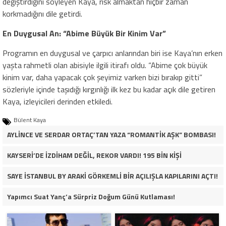
değiştirdiğini söyleyen Kaya, risk almaktan hiçbir zaman
korkmadığını dile getirdi.
En Duygusal An: “Abime Büyük Bir Kinim Var”
Programın en duygusal ve çarpıcı anlarından biri ise Kaya’nın erken
yaşta rahmetli olan abisiyle ilgili itirafı oldu. “Abime çok büyük
kinim var, daha yapacak çok şeyimiz varken bizi bırakıp gitti”
sözleriyle içinde taşıdığı kırgınlığı ilk kez bu kadar açık dile getiren
Kaya, izleyicileri derinden etkiledi.
Bülent Kaya
AYLİNCE VE SERDAR ORTAÇ’TAN YAZA “ROMANTİK AŞK” BOMBASI!
KAYSERİ’DE İZDİHAM DEĞİL, REKOR VARDI! 195 BİN KİŞİ
SAYE İSTANBUL BY ARAKİ GÖRKEMLİ BİR AÇILIŞLA KAPILARINI AÇTI!
Yapımcı Suat Yanç’a Sürpriz Doğum Günü Kutlaması!