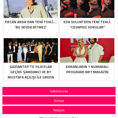
ERCAN ARDA’DAN YENI TEKLI…
EDA SULUKI’DEN YENI TEKLI:
‘BU SEVDA BITMEZ’
“CEVAPSIZ SORULAR”
GAZİANTEP’TE YILDIZLAR
EKRANLARIN 1 NUMARALI
GEÇİDİ: ŞAMDANCI VE BY
PROGRAMI NR1 MAGAZIN
MUSTAFA AÇILIŞI İLE GREEN
PARK’TA GÖRKEMLİ GALA
Hakkımızda
Künye
İletişim