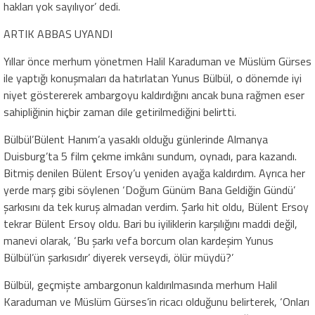
hakları yok sayılıyor’ dedi.
ARTIK ABBAS UYANDI
Yıllar önce merhum yönetmen Halil Karaduman ve Müslüm Gürses
ile yaptığı konuşmaları da hatırlatan Yunus Bülbül, o dönemde iyi
niyet göstererek ambargoyu kaldırdığını ancak buna rağmen eser
sahipliğinin hiçbir zaman dile getirilmediğini belirtti.
Bülbül’Bülent Hanım’a yasaklı olduğu günlerinde Almanya
Duisburg’ta 5 film çekme imkânı sundum, oynadı, para kazandı.
Bitmiş denilen Bülent Ersoy’u yeniden ayağa kaldırdım. Ayrıca her
yerde marş gibi söylenen ‘Doğum Günüm Bana Geldiğin Gündü’
şarkısını da tek kuruş almadan verdim. Şarkı hit oldu, Bülent Ersoy
tekrar Bülent Ersoy oldu. Bari bu iyiliklerin karşılığını maddi değil,
manevi olarak, ‘Bu şarkı vefa borcum olan kardeşim Yunus
Bülbül’ün şarkısıdır’ diyerek verseydi, ölür müydü?’
Bülbül, geçmişte ambargonun kaldırılmasında merhum Halil
Karaduman ve Müslüm Gürses’in ricacı olduğunu belirterek, ‘Onları