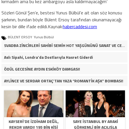
kırmadım ama bu kez ambargoyu asla kaldırmayacağım’
Sözleri Gönül Şen’e, bestesi Yunus Bülbül’e ait olan söz konusu
şarkının, bundan böyle Bülent Ersoy tarafından okunamayacağı
kesin bir dille ifade edildi.Kaynak:
habercaddesi.com
BÜLENT ERSOY
Yunus Bülbül
SVADBA ZİNCİRLERİ SAHİBİ SEMİH HOT YAŞGÜNÜNÜ SANAT VE CEMİYET DÜNYASININ ÜNLÜ İSİMLERİYLE KUTLADI!
Aslı Sipahi, Londra’da Dostlarıyla Hasret Giderdi
ÖDÜL GECESİNE AYDIN ESKİKÖY DAMGASI!
AYLİNCE VE SERDAR ORTAÇ’TAN YAZA “ROMANTİK AŞK” BOMBASI!
KAYSERİ’DE İZDİHAM DEĞİL,
SAYE İSTANBUL BY ARAKİ
REKOR VARDI! 195 BİN KİŞİ
GÖRKEMLİ BİR AÇILIŞLA