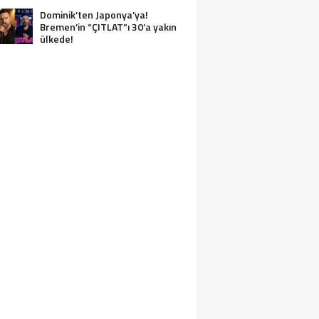
Dominik’ten Japonya’ya!
Bremen’in “ÇITLAT”ı 30’a yakın
ülkede!