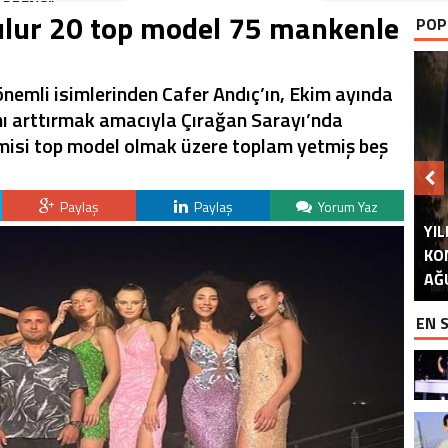
PRENS”
ulur 20 top model 75 mankenle
POP
nemli isimlerinden Cafer Andıç’ın, Ekim ayında
ı arttırmak amacıyla Çırağan Sarayı’nda
rmisi top model olmak üzere toplam yetmiş beş
Paylaş
Paylaş
Yorum Yaz
YIL
KO
DO
HA
S
AĞ
İM
EN 