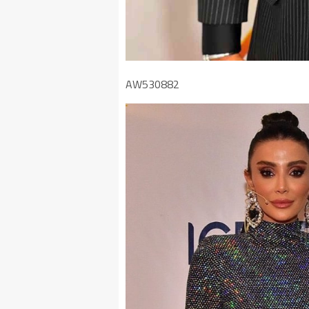
AW530882