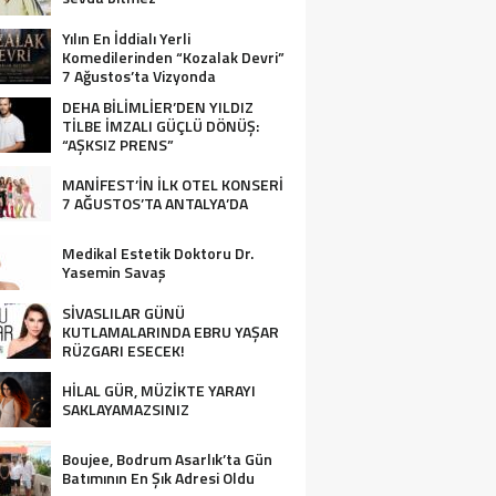
Yılın En İddialı Yerli
Komedilerinden “Kozalak Devri”
7 Ağustos’ta Vizyonda
DEHA BİLİMLİER’DEN YILDIZ
TİLBE İMZALI GÜÇLÜ DÖNÜŞ:
“AŞKSIZ PRENS”
MANİFEST’İN İLK OTEL KONSERİ
7 AĞUSTOS’TA ANTALYA’DA
Medikal Estetik Doktoru Dr.
Yasemin Savaş
SİVASLILAR GÜNÜ
KUTLAMALARINDA EBRU YAŞAR
RÜZGARI ESECEK!
HİLAL GÜR, MÜZİKTE YARAYI
SAKLAYAMAZSINIZ
Boujee, Bodrum Asarlık’ta Gün
Batımının En Şık Adresi Oldu