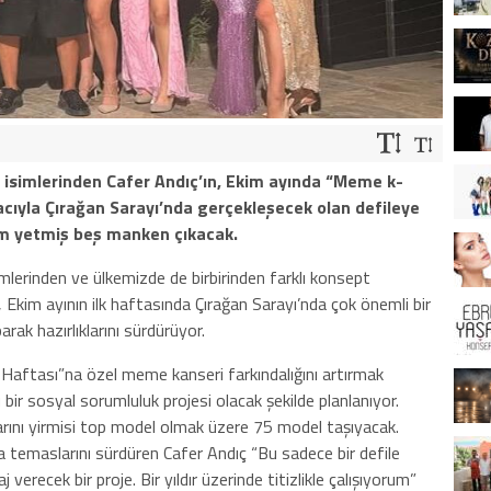
 isimlerinden Cafer Andıç’ın, Ekim ayında “Meme k-
acıyla Çırağan Sarayı’nda gerçekleşecek olan defileye
am yetmiş beş manken çıkacak.
mlerinden ve ülkemizde de birbirinden farklı konsept
 Ekim ayının ilk haftasında Çırağan Sarayı’nda çok önemli bir
arak hazırlıklarını sürdürüyor.
Haftası”na özel meme kanseri farkındalığını artırmak
bir sosyal sorumluluk projesi olacak şekilde planlanıyor.
rını yirmisi top model olmak üzere 75 model taşıyacak.
 temaslarını sürdüren Cafer Andıç “Bu sadece bir defile
verecek bir proje. Bir yıldır üzerinde titizlikle çalışıyorum”