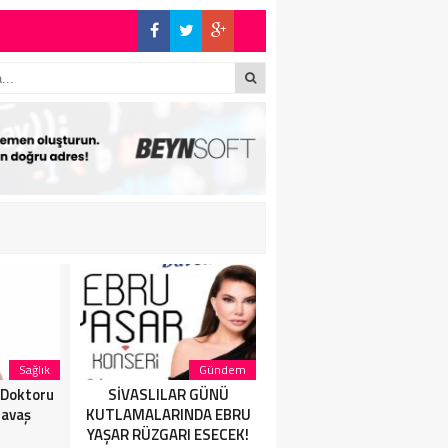
da
PRENS”
!
Sağlık
Gündem
Gündem
 Doktoru
SİVASLILAR GÜNÜ
HİLAL GÜR, MÜZİKTE
Savaş
KUTLAMALARINDA EBRU
YARAYI SAKLAYAMAZSINI
YAŞAR RÜZGARI ESECEK!