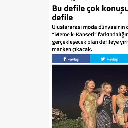
Vizyonda
Bu defile çok konuş
defile
Uluslararası moda dünyasının ö
“Meme k-Kanseri” farkındalığın
gerçekleşecek olan defileye yi
manken çıkacak.
Paylaş
Paylaş