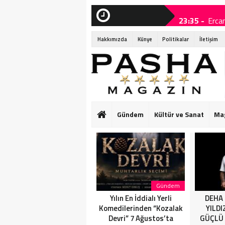
23:35 -
Ercan
SON
DAKİKA
23:20 -
Yılın
Hakkımızda
Künye
Politikalar
İletişim
22:20 -
DEHA
02:40 -
MANİ
02:35 -
Medi
21:40 -
SİV
Gündem
Kültür ve Sanat
Ma
19:25 -
HİLA
19:10 -
Bouje
Magazin
Gündem
Ercan Arda’dan yeni
Yılın En İddialı Yerli
DEHA 
tekli… ‘Bu sevda bitmez’
Komedilerinden “Kozalak
YILDI
Devri” 7 Ağustos’ta
GÜÇLÜ 