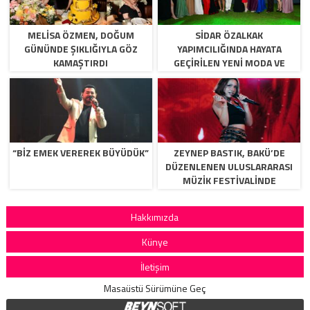
MELISA ÖZMEN, DOĞUM
SIDAR ÖZALKAK
GÜNÜNDE ŞIKLIĞIYLA GÖZ
YAPIMCILIĞINDA HAYATA
KAMAŞTIRDI
GEÇIRILEN YENI MODA VE
YETENEK PROGRAMI
SEK8Z,YAKINDA IZLIYICI ILE
BULUŞUYOR.
“BİZ EMEK VEREREK BÜYÜDÜK”
ZEYNEP BASTIK, BAKÜ’DE
DÜZENLENEN ULUSLARARASI
MÜZIK FESTIVALINDE
BINLERCE MÜZIKSEVERLE
BULUŞTU.
Hakkımızda
Künye
İletişim
Masaüstü Sürümüne Geç