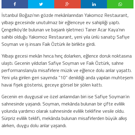
İstanbul Boğazı’nın gözde mekânlarından Yakomoz Restaurant,
yılbaşı gecesinde unutulmaz bir eğlenceye ev sahipliği yaptı.
Çengelköy’de bulunan ve başarılı işletmeci Taner Acar Kaya’nın
sahibi olduğu Yakomoz Restaurant, yeni yıla ünlü sanatçı Safiye
Soyman ve iş insanı Faik Öztürk ile birlikte girdi.
Yılbaşı gecesi mekân hınca hınç dolarken, eğlence doruk noktasına
ulaştı. Gecenin yıldızları Safiye Soyman ve Faik Öztürk, sahne
performanslarıyla misafirlere müzik ve eğlence dolu anlar yaşattı.
Yeni yıla girilen geri sayımda “10” denildiği anda yapılan muhteşem
havai fişek gösterisi, geceye görsel bir şölen kattı.
Gecenin en duygusal ve özel anlarından biri ise Safiye Soyman’ın
sahnesinde yaşandı. Soyman, mekânda bulunan bir çifte evlilik
yolunda yardımcı olarak sahnesinde evlilik teklifine vesile oldu.
Sürpriz evlilik teklifi, mekânda bulunan misafirlerden büyük alkış
alırken, duygu dolu anlar yaşandı.