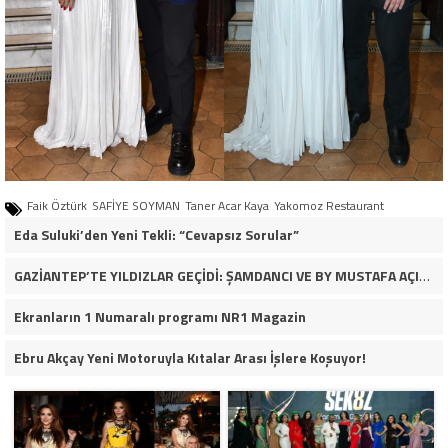
Faik Öztürk
SAFİYE SOYMAN
Taner Acar Kaya
Yakomoz Restaurant
Eda Suluki’den Yeni Tekli: “Cevapsız Sorular”
GAZİANTEP’TE YILDIZLAR GEÇİDİ: ŞAMDANCI VE BY MUSTAFA AÇILIŞI İLE GREEN PARK’TA GÖRKEMLİ GALA
Ekranların 1 Numaralı programı NR1 Magazin
Ebru Akçay Yeni Motoruyla Kıtalar Arası İşlere Koşuyor!