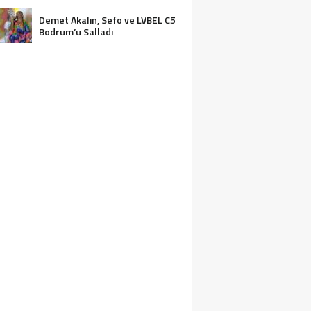
ASSOLİST OLARAK VAR
OLACAĞIM!”
Demet Akalın, Sefo ve LVBEL C5
Bodrum’u Salladı