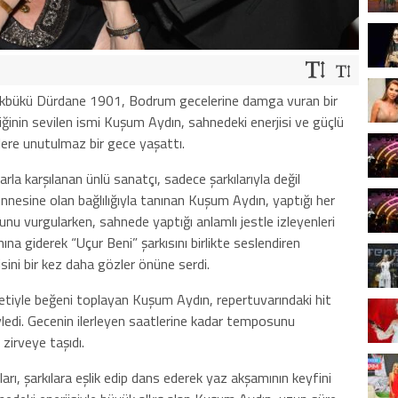
kbükü Dürdane 1901, Bodrum gecelerine damga vuran bir
iğinin sevilen ismi Kuşum Aydın, sahnedeki enerjisi ve güçlü
ere unutulmaz bir gece yaşattı.
rla karşılanan ünlü sanatçı, sadece şarkılarıyla değil
Annesine olan bağlılığıyla tanınan Kuşum Aydın, yaptığı her
unu vurgularken, sahnede yaptığı anlamlı jestle izleyenleri
ına giderek “Uçur Beni” şarkısını birlikte seslendiren
sini bir kez daha gözler önüne serdi.
iyle beğeni toplayan Kuşum Aydın, repertuvarındaki hit
öyledi. Gecenin ilerleyen saatlerine kadar temposunu
zirveye taşıdı.
rı, şarkılara eşlik edip dans ederek yaz akşamının keyfini