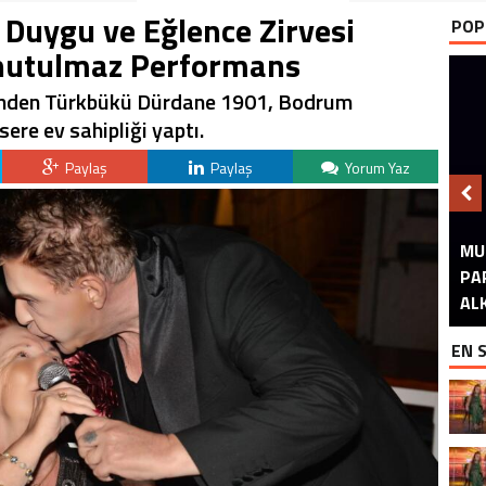
Duygu ve Eğlence Zirvesi
POP
nutulmaz Performans
inden Türkbükü Dürdane 1901, Bodrum
ere ev sahipliği yaptı.
Paylaş
Paylaş
Yorum Yaz
M
P
GÖ
S
A
A
B
A
EN 