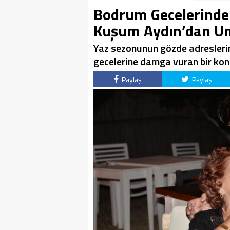
MBASI!
BÜYÜK ALKIŞ
Bodrum Gecelerinde 
Kuşum Aydın’dan U
Yaz sezonunun gözde adresler
gecelerine damga vuran bir kons
Paylaş
Paylaş