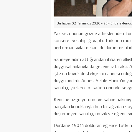
Bu haber 02 Temmuz 2026 - 23:45 'de eklendi.
Yaz sezonunun gözde adreslerinden Tür
konsere ev sahipliği yaptı. Türk pop müz
performansıyla mekanı dolduran misafirl
Sahneye adım attığı andan itibaren alkışla
duygusal anlarıyla da geceye iz bıraktı. 
işte en büyük destekçisinin annesi olduğ
duygulandırdı. Annesi Şelale Hanım’ın yan
sanatçı, yüzlerce misafirin önünde sevgi
Kendine özgü yorumu ve sahne hakimiyet
parçaları konuklarıyla hep bir ağızdan s
düşürmeyen sanatçı, müzik ve eğlenceyi 
Dürdane 1901’i dolduran eğlence tutkunla