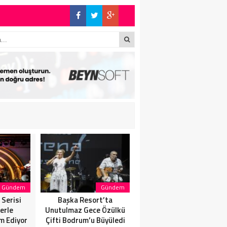
E BÜYÜK ALKIŞ
S’TA SON KEZ
İN’DE: “SON
Gündem
Gündem
Başka Resort’ta
SANATÇI, SAHNELERE
SAHN
Unutulmaz Gece Özülkü
VERECEĞİ KISA BİR MOLA
A
Çifti Bodrum’u Büyüledi
ÖNCESİ 13 AĞUSTOS’TA
D