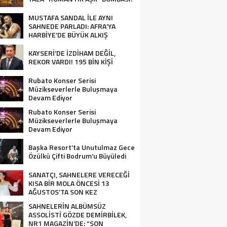
MUSTAFA SANDAL İLE AYNI
SAHNEDE PARLADI: AFRA’YA
HARBİYE’DE BÜYÜK ALKIŞ
KAYSERİ’DE İZDİHAM DEĞİL,
REKOR VARDI! 195 BİN KİŞİ
Rubato Konser Serisi
Müzikseverlerle Buluşmaya
Devam Ediyor
Rubato Konser Serisi
Müzikseverlerle Buluşmaya
Devam Ediyor
Başka Resort’ta Unutulmaz Gece
Özülkü Çifti Bodrum’u Büyüledi
SANATÇI, SAHNELERE VERECEĞİ
KISA BİR MOLA ÖNCESİ 13
AĞUSTOS’TA SON KEZ
HARBİYE’DE OLACAK!
SAHNELERİN ALBÜMSÜZ
ASSOLİSTİ GÖZDE DEMİRBİLEK,
NR1 MAGAZİN’DE: “SON