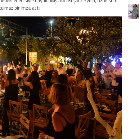
nedeki enerjisiyle büyük alkış alan Kuşum Aydın, uzun süre
ulmaz bir imza attı.