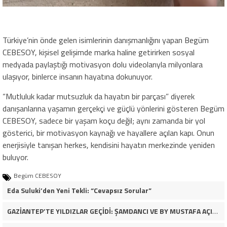
Türkiye’nin önde gelen isimlerinin danışmanlığını yapan Begüm
CEBESOY, kişisel gelişimde marka haline getirirken sosyal
medyada paylaştığı motivasyon dolu videolarıyla milyonlara
ulaşıyor, binlerce insanın hayatına dokunuyor.
“Mutluluk kadar mutsuzluk da hayatın bir parçası” diyerek
danışanlarına yaşamın gerçekçi ve güçlü yönlerini gösteren Begüm
CEBESOY, sadece bir yaşam koçu değil; aynı zamanda bir yol
gösterici, bir motivasyon kaynağı ve hayallere açılan kapı. Onun
enerjisiyle tanışan herkes, kendisini hayatın merkezinde yeniden
buluyor.
Begüm CEBESOY
Eda Suluki’den Yeni Tekli: “Cevapsız Sorular”
GAZİANTEP’TE YILDIZLAR GEÇİDİ: ŞAMDANCI VE BY MUSTAFA AÇILIŞI İLE GREEN PARK’TA GÖRKEMLİ GALA