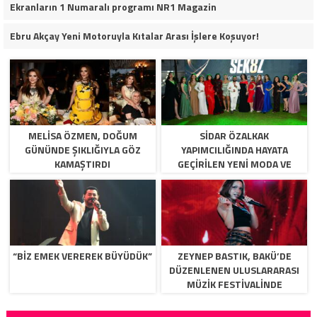
Ekranların 1 Numaralı programı NR1 Magazin
Ebru Akçay Yeni Motoruyla Kıtalar Arası İşlere Koşuyor!
MELISA ÖZMEN, DOĞUM
SIDAR ÖZALKAK
GÜNÜNDE ŞIKLIĞIYLA GÖZ
YAPIMCILIĞINDA HAYATA
KAMAŞTIRDI
GEÇIRILEN YENI MODA VE
YETENEK PROGRAMI
SEK8Z,YAKINDA IZLIYICI ILE
BULUŞUYOR.
“BİZ EMEK VEREREK BÜYÜDÜK”
ZEYNEP BASTIK, BAKÜ’DE
DÜZENLENEN ULUSLARARASI
MÜZIK FESTIVALINDE
BINLERCE MÜZIKSEVERLE
BULUŞTU.