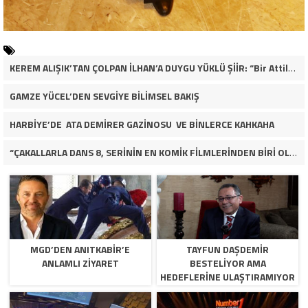
KEREM ALIŞIK’TAN ÇOLPAN İLHAN’A DUYGU YÜKLÜ ŞİİR: “Bir Attila İlhan şiirinden çıkmıştı sanki”
GAMZE YÜCEL’DEN SEVGİYE BİLİMSEL BAKIŞ
HARBİYE’DE ATA DEMİRER GAZİNOSU VE BİNLERCE KAHKAHA
“ÇAKALLARLA DANS 8, SERİNİN EN KOMİK FİLMLERİNDEN BİRİ OLUYOR”
MGD’DEN ANITKABİR’E
TAYFUN DAŞDEMIR
ANLAMLI ZİYARET
BESTELIYOR AMA
HEDEFLERINE ULAŞTIRAMIYOR