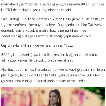
merhaba diyen Yıldız daha sonra yine aynı yaşlarda Altan Karındaş
ile TRT’de başlayan çocuk oyunlarında rol aldı.
Lale Oraloğlu ve Toto Karaca ile Alman Gelinliği oyunu ile başlayan
tiyatro serüveni sinemaya evrilerek Başrollerini İbrahim Tatlıses,
dönemki adıyla Küçük Emrah’ın bazı sinema filmlerinde
Yönetmenliğini Kaya Ereriz’in üstlendiği yapıtlarda yer aldı.
Çeşitli reklam filmlerinde yer alan Birsen Yıldız;
2004 yılında İzzet Çapa ile yolları kesişerek eğlence sektörüne
adım atıp, kendisi ile bir çok projede yer almıştır.
Hali hazırda Amerika, Kanada ve Türkiye’de yaptığı yatırımlar ile ön
plana çıkan, bir çok ödül sahibi Yıldız, yeni yatırımlar ile ilgili AR-GE
çalışmalarına yurtiçi ve yurtdışında devam etmektedir.