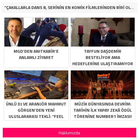
“ÇAKALLARLA DANS 8, SERİNİN EN KOMİK FİLMLERİNDEN BİRİ OLUYOR”
MGD’DEN ANITKABİR’E
TAYFUN DAŞDEMIR
ANLAMLI ZİYARET
BESTELIYOR AMA
HEDEFLERINE ULAŞTIRAMIYOR
ÜNLÜ DJ VE ARANJÖR MAHMUT
MÜZİK DÜNYASINDA DEVRİM:
GÖRGEN’DEN YENI
TARİHİN İLK YAPAY ZEKÂ ÖDÜL
ULUSLARARASI TEKLI: “FEEL
TÖRENİNE NUMBER1 İMZASI!
SO HIGH”
Hakkımızda