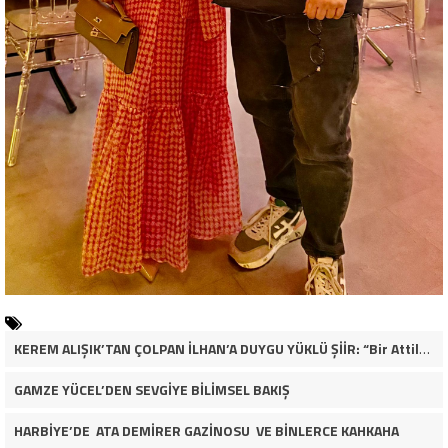
KEREM ALIŞIK’TAN ÇOLPAN İLHAN’A DUYGU YÜKLÜ ŞİİR: “Bir Attila İlhan şiirinden çıkmıştı sanki”
GAMZE YÜCEL’DEN SEVGİYE BİLİMSEL BAKIŞ
HARBİYE’DE ATA DEMİRER GAZİNOSU VE BİNLERCE KAHKAHA