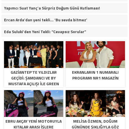
Yapımcı Suat Yanç’a Sürpriz Doğum Günü Kutlaması!
Ercan Arda’dan yeni tekli… ‘Bu sevda bitmez’
Eda Suluki’den Yeni Tekli: “Cevapsız Sorular”
GAZİANTEP’TE YILDIZLAR
EKRANLARIN 1 NUMARALI
GEÇİDİ: ŞAMDANCI VE BY
PROGRAMI NR1 MAGAZIN
MUSTAFA AÇILIŞI İLE GREEN
PARK’TA GÖRKEMLİ GALA
EBRU AKÇAY YENI MOTORUYLA
MELISA ÖZMEN, DOĞUM
KITALAR ARASI İŞLERE
GÜNÜNDE ŞIKLIĞIYLA GÖZ