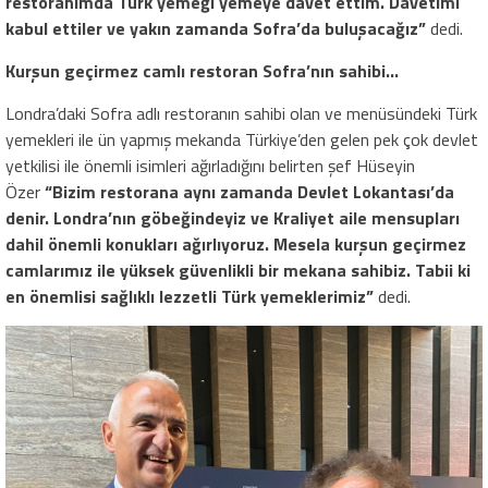
restoranımda Türk yemeği yemeye davet ettim. Davetimi
kabul ettiler ve yakın zamanda Sofra’da buluşacağız”
dedi.
Kurşun geçirmez camlı restoran Sofra’nın sahibi…
Londra’daki Sofra adlı restoranın sahibi olan ve menüsündeki Türk
yemekleri ile ün yapmış mekanda Türkiye’den gelen pek çok devlet
yetkilisi ile önemli isimleri ağırladığını belirten şef Hüseyin
Özer
“Bizim restorana aynı zamanda Devlet Lokantası’da
denir. Londra’nın göbeğindeyiz ve Kraliyet aile mensupları
dahil önemli konukları ağırlıyoruz. Mesela kurşun geçirmez
camlarımız ile yüksek güvenlikli bir mekana sahibiz. Tabii ki
en önemlisi sağlıklı lezzetli Türk yemeklerimiz”
dedi.