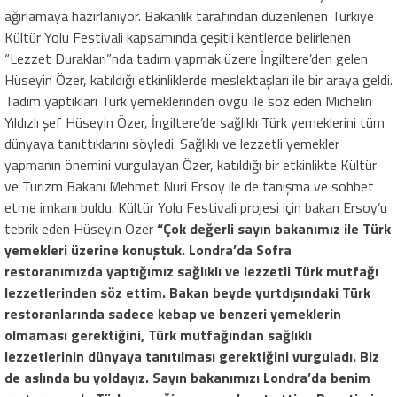
ağırlamaya hazırlanıyor. Bakanlık tarafından düzenlenen Türkiye
Kültür Yolu Festivali kapsamında çeşitli kentlerde belirlenen
“Lezzet Durakları”nda tadım yapmak üzere İngiltere’den gelen
Hüseyin Özer, katıldığı etkinliklerde meslektaşları ile bir araya geldi.
Tadım yaptıkları Türk yemeklerinden övgü ile söz eden Michelin
Yıldızlı şef Hüseyin Özer, İngiltere’de sağlıklı Türk yemeklerini tüm
dünyaya tanıttıklarını söyledi. Sağlıklı ve lezzetli yemekler
yapmanın önemini vurgulayan Özer, katıldığı bir etkinlikte Kültür
ve Turizm Bakanı Mehmet Nuri Ersoy ile de tanışma ve sohbet
etme imkanı buldu. Kültür Yolu Festivali projesi için bakan Ersoy’u
tebrik eden Hüseyin Özer
“Çok değerli sayın bakanımız ile Türk
yemekleri üzerine konuştuk. Londra’da Sofra
restoranımızda yaptığımız sağlıklı ve lezzetli Türk mutfağı
lezzetlerinden söz ettim. Bakan beyde yurtdışındaki Türk
restoranlarında sadece kebap ve benzeri yemeklerin
olmaması gerektiğini, Türk mutfağından sağlıklı
lezzetlerinin dünyaya tanıtılması gerektiğini vurguladı. Biz
de aslında bu yoldayız. Sayın bakanımızı Londra’da benim