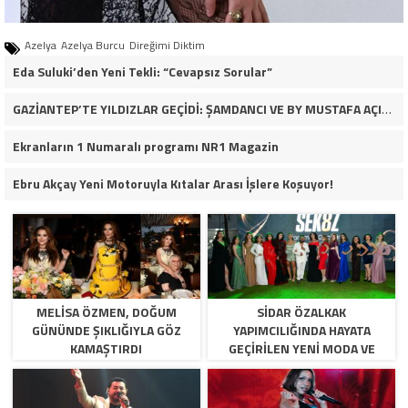
Azelya
Azelya Burcu
Direğimi Diktim
Eda Suluki’den Yeni Tekli: “Cevapsız Sorular”
GAZİANTEP’TE YILDIZLAR GEÇİDİ: ŞAMDANCI VE BY MUSTAFA AÇILIŞI İLE GREEN PARK’TA GÖRKEMLİ GALA
Ekranların 1 Numaralı programı NR1 Magazin
Ebru Akçay Yeni Motoruyla Kıtalar Arası İşlere Koşuyor!
MELISA ÖZMEN, DOĞUM
SIDAR ÖZALKAK
GÜNÜNDE ŞIKLIĞIYLA GÖZ
YAPIMCILIĞINDA HAYATA
KAMAŞTIRDI
GEÇIRILEN YENI MODA VE
YETENEK PROGRAMI
SEK8Z,YAKINDA IZLIYICI ILE
BULUŞUYOR.