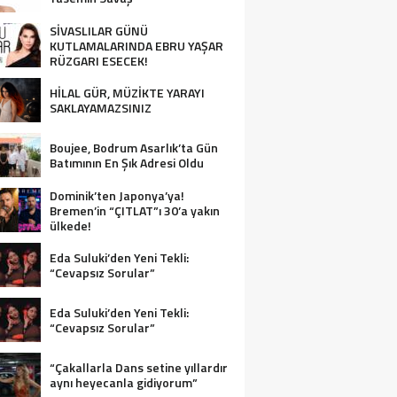
SİVASLILAR GÜNÜ
KUTLAMALARINDA EBRU YAŞAR
RÜZGARI ESECEK!
HİLAL GÜR, MÜZİKTE YARAYI
SAKLAYAMAZSINIZ
Boujee, Bodrum Asarlık’ta Gün
Batımının En Şık Adresi Oldu
Dominik’ten Japonya’ya!
Bremen’in “ÇITLAT”ı 30’a yakın
ülkede!
Eda Suluki’den Yeni Tekli:
“Cevapsız Sorular”
Eda Suluki’den Yeni Tekli:
“Cevapsız Sorular”
“Çakallarla Dans setine yıllardır
aynı heyecanla gidiyorum”