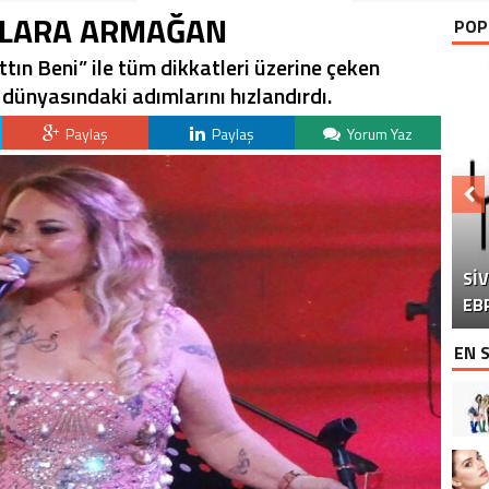
KLARA ARMAĞAN
POP
ttın Beni” ile tüm dikkatleri üzerine çeken
dünyasındaki adımlarını hızlandırdı.
Paylaş
Paylaş
Yorum Yaz
Sİ
DO
“Ç
EB
EN 