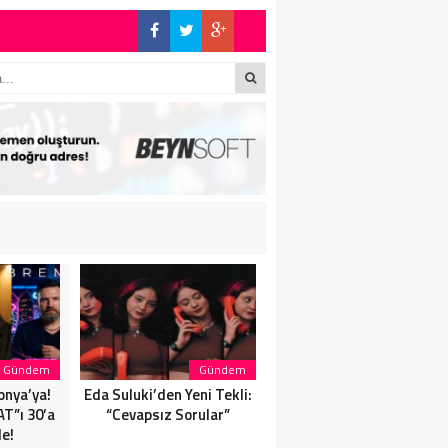
!
Gündem
Gündem
Magazin
onya’ya!
Eda Suluki’den Yeni Tekli:
Eda Suluki’den Yeni Tekli:
T”ı 30’a
“Cevapsız Sorular”
“Cevapsız Sorular”
de!