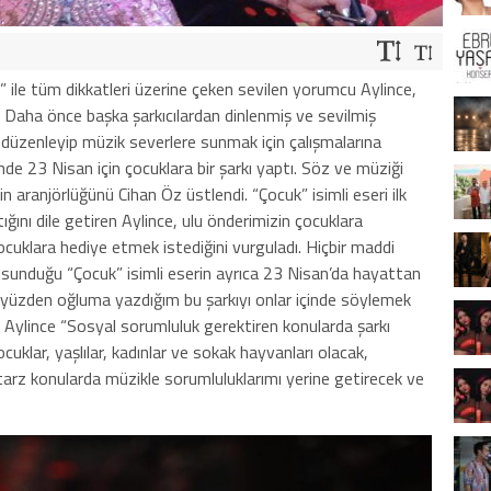
” ile tüm dikkatleri üzerine çeken sevilen yorumcu Aylince,
. Daha önce başka şarkıcılardan dinlenmiş ve sevilmiş
n düzenleyip müzik severlere sunmak için çalışmalarına
e 23 Nisan için çocuklara bir şarkı yaptı. Söz ve müziği
n aranjörlüğünü Cihan Öz üstlendi. “Çocuk” isimli eseri ilk
ğını dile getiren Aylince, ulu önderimizin çocuklara
uklara hediye etmek istediğini vurguladı. Hiçbir maddi
sunduğu “Çocuk” isimli eserin ayrıca 23 Nisan’da hayattan
 yüzden oğluma yazdığım bu şarkıyı onlar içinde söylemek
ı Aylince “Sosyal sorumluluk gerektiren konularda şarkı
lar, yaşlılar, kadınlar ve sokak hayvanları olacak,
rz konularda müzikle sorumluluklarımı yerine getirecek ve