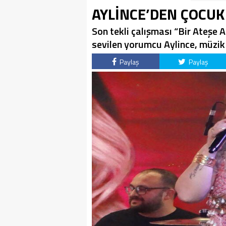
AYLİNCE’DEN ÇOCU
Son tekli çalışması “Bir Ateşe A
sevilen yorumcu Aylince, müzik 
Paylaş
Paylaş