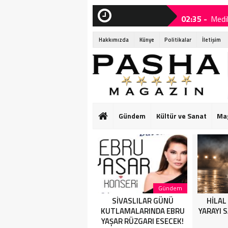
02:35 -
Medi
SON
DAKİKA
21:40 -
SİV
Hakkımızda
Künye
Politikalar
İletişim
19:25 -
HİLA
19:10 -
Bouje
19:05 -
Domi
19:00 -
Eda S
Gündem
Kültür ve Sanat
Ma
19:00 -
Eda S
18:25 -
“Çaka
Sağlık
Gündem
Medikal Estetik Doktoru
SİVASLILAR GÜNÜ
HİLAL
Dr. Yasemin Savaş
KUTLAMALARINDA EBRU
YARAYI 
YAŞAR RÜZGARI ESECEK!