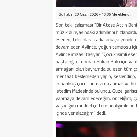
Bu haber 23 Nisan 2026 - 13:35 'de eklendi.
Son tekli çalışması “Bir Ateşe Attın Beni
müzik dünyasındaki adımlarını hızlandırdı
eserleri, tekli olarak arka arkaya yenide
devam eden Aylince, yoğun temposu içind
Aylince imzası taşıyan “Çocuk isimli eseri
başta oğlu Teoman Hakan Balcı için yaptı
armağanı olan bayramda bu eseri tüm çoc
menfaat beklemeden yapıp, seslendirip, 
koparılmış çocuklarımızı da anmak ve bu
istedim ifadesinde bulundu. Güzel şarkıc
yapmaya devam edeceğim, önceliğim, çocuk
yaşadığım müddetçe tüm benliğimle bu ta
içinde yer alacağım” dedi.