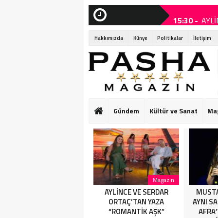
15:30 -
AYLİ
SON
DAKİKA
15:30 -
AYLİ
Hakkımızda
Künye
Politikalar
İletişim
15:25 -
MUST
15:05 -
KAYS
14:15 -
Ruba
14:15 -
Ruba
Gündem
Kültür ve Sanat
Ma
01:55 -
Başk
01:50 -
SANA
HARBİYE’DE OL
Gündem
Magazin
AYLİNCE VE SERDAR
AYLİNCE VE SERDAR
MUSTA
ORTAÇ’TAN YAZA
ORTAÇ’TAN YAZA
AYNI S
“ROMANTİK AŞK”
“ROMANTİK AŞK”
AFRA’