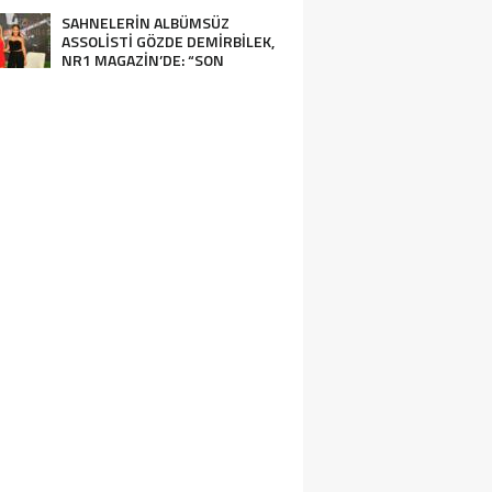
HARBİYE’DE OLACAK!
SAHNELERİN ALBÜMSÜZ
ASSOLİSTİ GÖZDE DEMİRBİLEK,
NR1 MAGAZİN’DE: “SON
ASSOLİST OLARAK VAR
OLACAĞIM!”