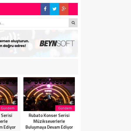
E BÜYÜK ALKIŞ
S’TA SON KEZ
Gündem
Gündem
Gündem
Serisi
Rubato Konser Serisi
Başka Resort’ta
erle
Müzikseverlerle
Unutulmaz Gece Özülkü
m Ediyor
Buluşmaya Devam Ediyor
Çifti Bodrum’u Büyüledi