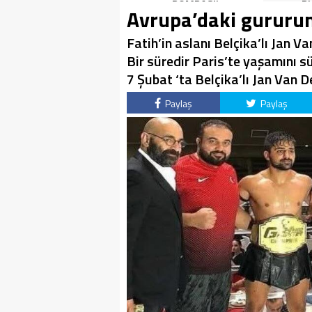
BOMBASI!
BOMBASI!
B
Avrupa’daki gurur
Fatih’in aslanı Belçika’lı Jan V
Bir süredir Paris’te yaşamını 
7 Şubat ‘ta Belçika’lı Jan Van D
Paylaş
Paylaş