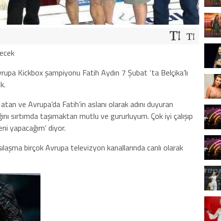
şecek
vrupa Kickbox şampiyonu Fatih Aydın 7 Şubat ‘ta Belçika’lı
k.
 atan ve Avrupa’da Fatih’in aslanı olarak adını duyuran
ını sırtımda taşımaktan mutlu ve gururluyum. Çok iyi çalışıp
ni yapacağım’ diyor.
laşma birçok Avrupa televizyon kanallarında canlı olarak