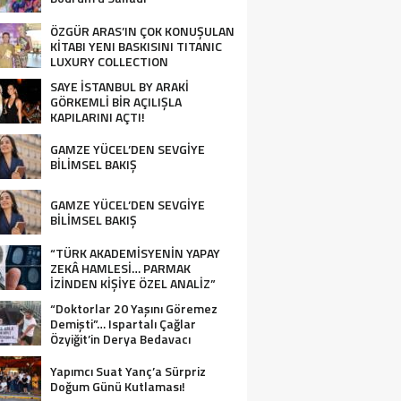
ÖZGÜR ARAS’IN ÇOK KONUŞULAN
KİTABI YENI BASKISINI TITANIC
LUXURY COLLECTION
BODRUM’DA KUTLADI
SAYE İSTANBUL BY ARAKİ
GÖRKEMLİ BİR AÇILIŞLA
KAPILARINI AÇTI!
GAMZE YÜCEL’DEN SEVGİYE
BİLİMSEL BAKIŞ
GAMZE YÜCEL’DEN SEVGİYE
BİLİMSEL BAKIŞ
“TÜRK AKADEMİSYENİN YAPAY
ZEKÂ HAMLESİ… PARMAK
İZİNDEN KİŞİYE ÖZEL ANALİZ”
“Doktorlar 20 Yaşını Göremez
Demişti”… Ispartalı Çağlar
Özyiğit’in Derya Bedavacı
Buluşması Duygulandırdı
Yapımcı Suat Yanç’a Sürpriz
Doğum Günü Kutlaması!