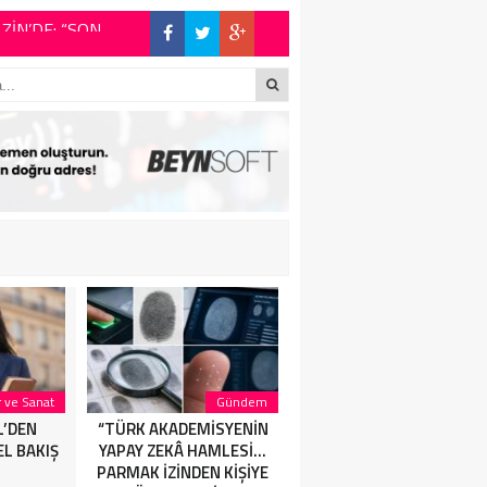
UXURY
İŞİYE ÖZEL
a Bedavacı
Gündem
Sağlık
Günde
MİSYENİN
“Doktorlar 20 Yaşını
Yapımcı Suat Yanç’a
HAMLESİ…
Göremez Demişti”…
Sürpriz Doğum Günü
EN KİŞİYE
Ispartalı Çağlar Özyiğit’in
Kutlaması!