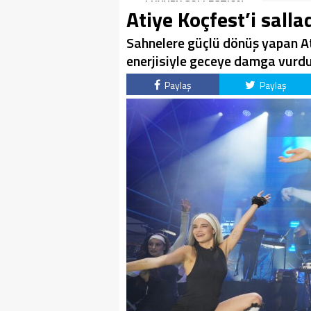
LUXURY COLLECTION
Atiye Koçfest’i sallad
BODRUM’DA KUTLADI
Sahnelere güçlü dönüş yapan At
enerjisiyle geceye damga vurdu
Paylaş
Paylaş