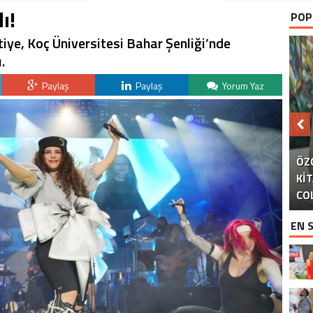
ÖZEL ANA
ı!
POP
iye, Koç Üniversitesi Bahar Şenliği’nde
.
Paylaş
Paylaş
Yorum Yaz
GÖ
SA
YA
YA
G
G
Bİ
EN 