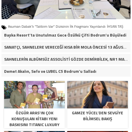
Asuman Dabak’lı “Talibim Var” Dizisinin İlk Fragmanı Yayınlandı
İHSAN TAŞ
Başka Resort’ta Unutulmaz Gece Özülkü Çifti Bodrum’u Büyüledi
SANATÇI, SAHNELERE VERECEĞİ KISA BİR MOLA ÖNCESİ 13 AĞUSTOS’TA SON KEZ HARBİYE’DE OLACAK!
SAHNELERİN ALBÜMSÜZ ASSOLİSTİ GÖZDE DEMİRBİLEK, NR1 MAGAZİN’DE: “SON ASSOLİST OLARAK VAR OLACAĞIM!”
Demet Akalın, Sefo ve LVBEL C5 Bodrum’u Salladı
ÖZGÜR ARAS’IN ÇOK
GAMZE YÜCEL’DEN SEVGİYE
KONUŞULAN KİTABI YENI
BİLİMSEL BAKIŞ
BASKISINI TITANIC LUXURY
COLLECTION BODRUM’DA