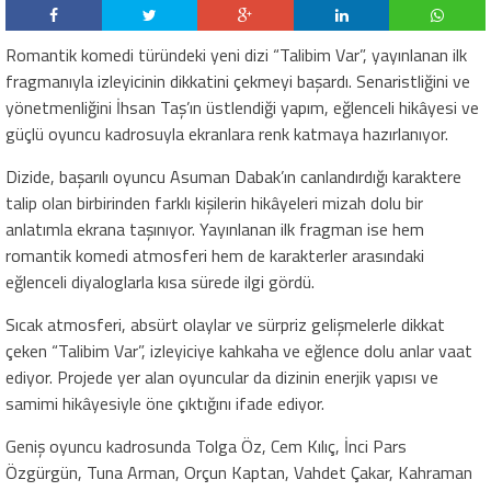
Romantik komedi türündeki yeni dizi “Talibim Var”, yayınlanan ilk
fragmanıyla izleyicinin dikkatini çekmeyi başardı. Senaristliğini ve
yönetmenliğini İhsan Taş’ın üstlendiği yapım, eğlenceli hikâyesi ve
güçlü oyuncu kadrosuyla ekranlara renk katmaya hazırlanıyor.
Dizide, başarılı oyuncu Asuman Dabak’ın canlandırdığı karaktere
talip olan birbirinden farklı kişilerin hikâyeleri mizah dolu bir
anlatımla ekrana taşınıyor. Yayınlanan ilk fragman ise hem
romantik komedi atmosferi hem de karakterler arasındaki
eğlenceli diyaloglarla kısa sürede ilgi gördü.
Sıcak atmosferi, absürt olaylar ve sürpriz gelişmelerle dikkat
çeken “Talibim Var”, izleyiciye kahkaha ve eğlence dolu anlar vaat
ediyor. Projede yer alan oyuncular da dizinin enerjik yapısı ve
samimi hikâyesiyle öne çıktığını ifade ediyor.
Geniş oyuncu kadrosunda Tolga Öz, Cem Kılıç, İnci Pars
Özgürgün, Tuna Arman, Orçun Kaptan, Vahdet Çakar, Kahraman