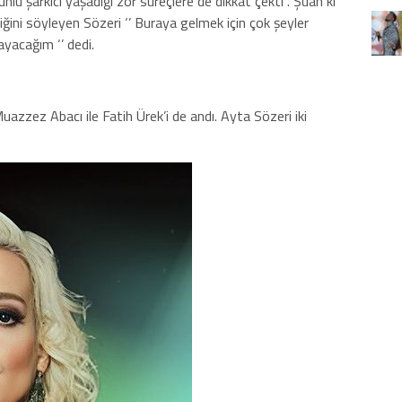
nlü şarkıcı yaşadığı zor süreçlere de dikkat çekti . Şuan ki
iğini söyleyen Sözeri ‘’ Buraya gelmek için çok şeyler
yacağım ‘’ dedi.
azzez Abacı ile Fatih Ürek’i de andı. Ayta Sözeri iki