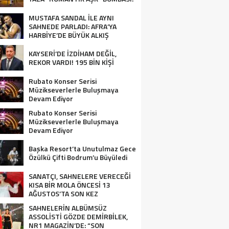
MUSTAFA SANDAL İLE AYNI
SAHNEDE PARLADI: AFRA’YA
HARBİYE’DE BÜYÜK ALKIŞ
KAYSERİ’DE İZDİHAM DEĞİL,
REKOR VARDI! 195 BİN KİŞİ
Rubato Konser Serisi
Müzikseverlerle Buluşmaya
Devam Ediyor
Rubato Konser Serisi
Müzikseverlerle Buluşmaya
Devam Ediyor
Başka Resort’ta Unutulmaz Gece
Özülkü Çifti Bodrum’u Büyüledi
SANATÇI, SAHNELERE VERECEĞİ
KISA BİR MOLA ÖNCESİ 13
AĞUSTOS’TA SON KEZ
HARBİYE’DE OLACAK!
SAHNELERİN ALBÜMSÜZ
ASSOLİSTİ GÖZDE DEMİRBİLEK,
NR1 MAGAZİN’DE: “SON