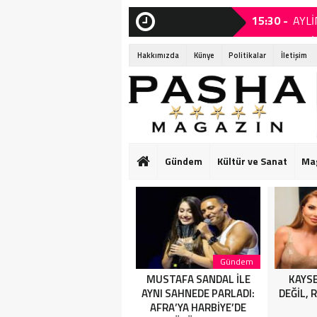
15:30 -
AYLİ
SON
DAKİKA
15:25 -
MUST
Hakkımızda
Künye
Politikalar
İletişim
15:05 -
KAYS
14:15 -
Ruba
14:15 -
Ruba
01:55 -
Başk
Gündem
Kültür ve Sanat
Ma
01:50 -
SANA
HARBİYE’DE OL
01:25 -
SAHN
ASSOLİST OLAR
Magazin
Gündem
AYLİNCE VE SERDAR
MUSTAFA SANDAL İLE
KAYSE
ORTAÇ’TAN YAZA
AYNI SAHNEDE PARLADI:
DEĞİL, 
“ROMANTİK AŞK”
AFRA’YA HARBİYE’DE