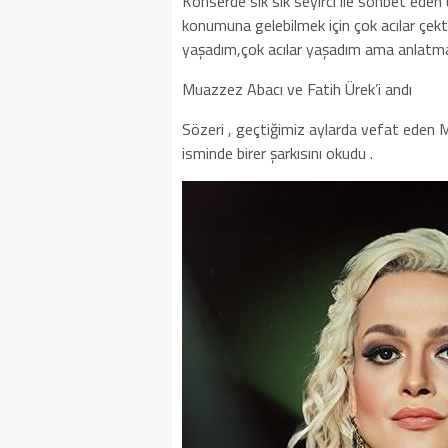
Konserde sık sık seyirci ile sohbet eden ü
konumuna gelebilmek için çok acılar çekt
yaşadım,çok acılar yaşadım ama anlatma
Muazzez Abacı ve Fatih Ürek’i andı
Sözeri , geçtiğimiz aylarda vefat eden Mu
isminde birer şarkısını okudu .