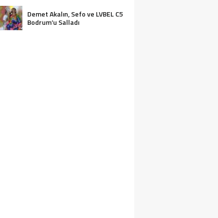
ASSOLİST OLARAK VAR
OLACAĞIM!”
Demet Akalın, Sefo ve LVBEL C5
Bodrum’u Salladı