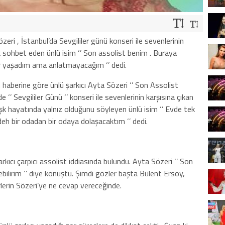
eri , İstanbul’da Sevgililer günü konseri ile sevenlerinin
sık sohbet eden ünlü isim ‘’ Son assolist benim . Buraya
ar yaşadım ama anlatmayacağım ‘’ dedi.
aberine göre ünlü şarkıcı Ayta Sözeri ‘’ Son Assolist
 ‘’ Sevgililer Günü ‘’ konseri ile sevenlerinin karşısına çıkan
Aşk hayatında yalnız olduğunu söyleyen ünlü isim ‘’ Evde tek
h bir odadan bir odaya dolaşacaktım ‘’ dedi.
şarkıcı çarpıcı assolist iddiasında bulundu. Ayta Sözeri ‘’ Son
bilirim ‘’ diye konuştu. Şimdi gözler başta Bülent Ersoy,
rlerin Sözeri’ye ne cevap vereceğinde.