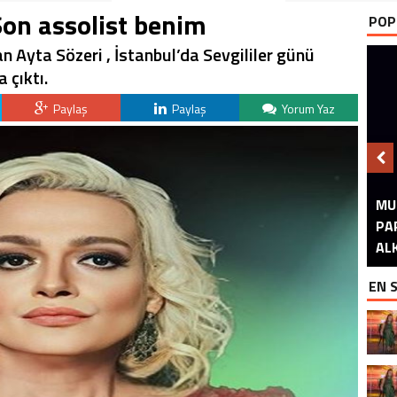
Son assolist benim
POP
n Ayta Sözeri , İstanbul’da Sevgililer günü
 çıktı.
Paylaş
Paylaş
Yorum Yaz
MU
GÖ
S
PA
A
A
B
ALK
EN 