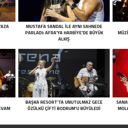
YAZA
MUSTAFA SANDAL İLE AYNI SAHNEDE
PARLADI: AFRA’YA HARBİYE’DE BÜYÜK
MÜZ
ALKIŞ
BAŞKA RESORT’TA UNUTULMAZ GECE
SANAT
EVAM
ÖZÜLKÜ ÇIFTI BODRUM’U BÜYÜLEDI
MOLA