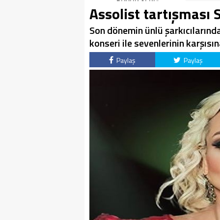
BOMBASI!
BÜYÜK ALKIŞ
Assolist tartışması 
Son dönemin ünlü şarkıcılarında
konseri ile sevenlerinin karşısına
Paylaş
Paylaş