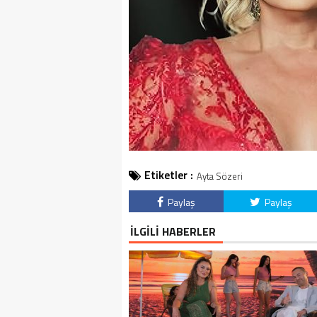
Etiketler :
Ayta Sözeri
Paylaş
Paylaş
İLGİLİ HABERLER