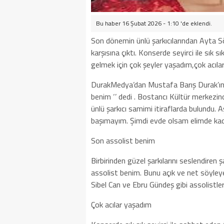
Bu haber 16 Şubat 2026 - 1:10 'de eklendi.
Son dönemin ünlü şarkıcılarından Ayta Söz
karşısına çıktı. Konserde seyirci ile sık 
gelmek için çok şeyler yaşadım,çok acıl
DurakMedya’dan Mustafa Barış Durak’ın h
benim ‘’ dedi . Bostancı Kültür merkezinde
ünlü şarkıcı samimi itiraflarda bulundu. 
başımayım. Şimdi evde olsam elimde kade
Son assolist benim
Birbirinden güzel şarkılarını seslendiren 
assolist benim. Bunu açık ve net söyleye
Sibel Can ve Ebru Gündeş gibi assolistle
Çok acılar yaşadım