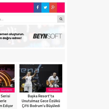
E BÜYÜK ALKIŞ
S’TA SON KEZ
İN’DE: “SON
Gündem
Gündem
Gündem
Serisi
Başka Resort’ta
SANATÇI, SAHNELERE
erle
Unutulmaz Gece Özülkü
VERECEĞİ KISA BİR MOLA
m Ediyor
Çifti Bodrum’u Büyüledi
ÖNCESİ 13 AĞUSTOS’TA