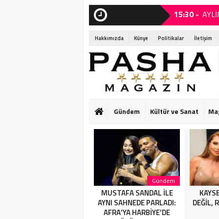
15:30 -
AYLİ
SON
DAKİKA
15:25 -
MUST
Hakkımızda
Künye
Politikalar
İletişim
15:05 -
KAYS
14:15 -
Ruba
14:15 -
Ruba
01:55 -
Başk
Gündem
Kültür ve Sanat
Ma
01:50 -
SANA
HARBİYE’DE OL
01:25 -
SAHN
ASSOLİST OLAR
Magazin
Gündem
AYLİNCE VE SERDAR
MUSTAFA SANDAL İLE
KAYSE
ORTAÇ’TAN YAZA
AYNI SAHNEDE PARLADI:
DEĞİL, 
“ROMANTİK AŞK”
AFRA’YA HARBİYE’DE