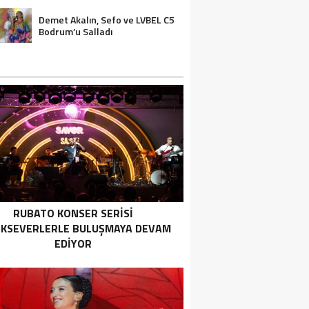
ASSOLİST OLARAK VAR
OLACAĞIM!”
Demet Akalın, Sefo ve LVBEL C5
Bodrum’u Salladı
RUBATO KONSER SERISI
IKSEVERLERLE BULUŞMAYA DEVAM
EDIYOR