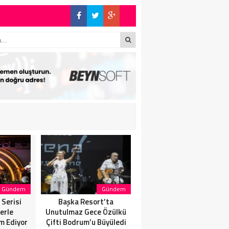
E BÜYÜK ALKIŞ
S’TA SON KEZ
İN’DE: “SON
Gündem
Gündem
Gündem
Serisi
Başka Resort’ta
SANATÇI, SAHNELERE
erle
Unutulmaz Gece Özülkü
VERECEĞİ KISA BİR MOLA
m Ediyor
Çifti Bodrum’u Büyüledi
ÖNCESİ 13 AĞUSTOS’TA