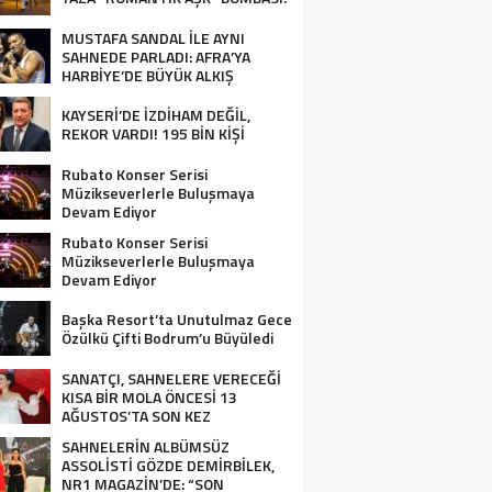
MUSTAFA SANDAL İLE AYNI
SAHNEDE PARLADI: AFRA’YA
HARBİYE’DE BÜYÜK ALKIŞ
KAYSERİ’DE İZDİHAM DEĞİL,
REKOR VARDI! 195 BİN KİŞİ
Rubato Konser Serisi
Müzikseverlerle Buluşmaya
Devam Ediyor
Rubato Konser Serisi
Müzikseverlerle Buluşmaya
Devam Ediyor
Başka Resort’ta Unutulmaz Gece
Özülkü Çifti Bodrum’u Büyüledi
SANATÇI, SAHNELERE VERECEĞİ
KISA BİR MOLA ÖNCESİ 13
AĞUSTOS’TA SON KEZ
HARBİYE’DE OLACAK!
SAHNELERİN ALBÜMSÜZ
ASSOLİSTİ GÖZDE DEMİRBİLEK,
NR1 MAGAZİN’DE: “SON