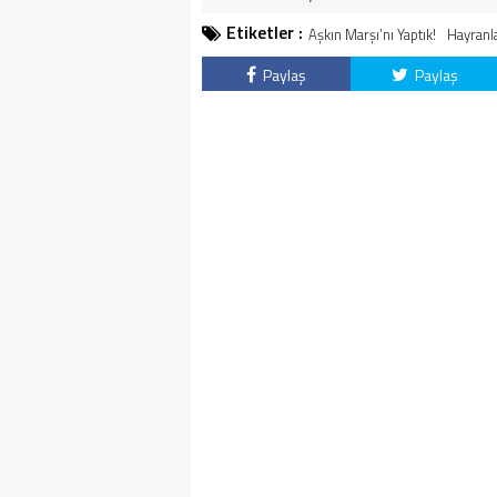
Etiketler :
Aşkın Marşı’nı Yaptık!
Hayranl
Paylaş
Paylaş