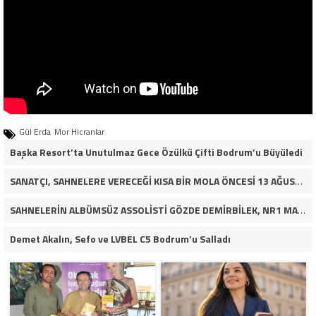
Gül Erda
Mor Hicranlar
Başka Resort’ta Unutulmaz Gece Özülkü Çifti Bodrum’u Büyüledi
SANATÇI, SAHNELERE VERECEĞİ KISA BİR MOLA ÖNCESİ 13 AĞUSTOS’TA SON KEZ HARBİYE’DE OLACAK!
SAHNELERİN ALBÜMSÜZ ASSOLİSTİ GÖZDE DEMİRBİLEK, NR1 MAGAZİN’DE: “SON ASSOLİST OLARAK VAR OLACAĞIM!”
Demet Akalın, Sefo ve LVBEL C5 Bodrum’u Salladı