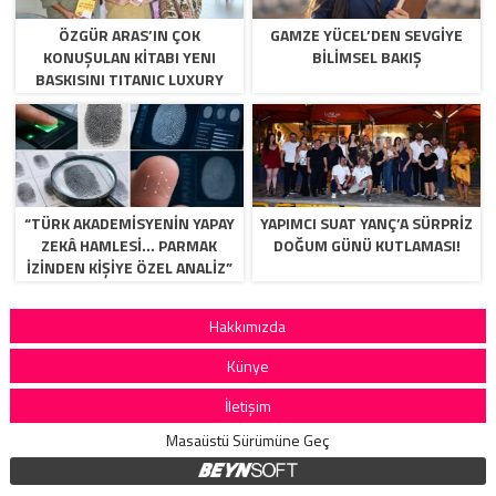
ÖZGÜR ARAS’IN ÇOK
GAMZE YÜCEL’DEN SEVGİYE
KONUŞULAN KİTABI YENI
BİLİMSEL BAKIŞ
BASKISINI TITANIC LUXURY
COLLECTION BODRUM’DA
KUTLADI
“TÜRK AKADEMİSYENİN YAPAY
YAPIMCI SUAT YANÇ’A SÜRPRIZ
ZEKÂ HAMLESİ… PARMAK
DOĞUM GÜNÜ KUTLAMASI!
İZİNDEN KİŞİYE ÖZEL ANALİZ”
Hakkımızda
Künye
İletişim
Masaüstü Sürümüne Geç