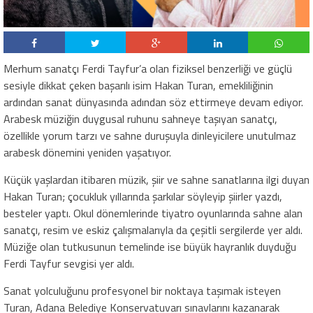
Merhum sanatçı Ferdi Tayfur’a olan fiziksel benzerliği ve güçlü
sesiyle dikkat çeken başarılı isim Hakan Turan, emekliliğinin
ardından sanat dünyasında adından söz ettirmeye devam ediyor.
Arabesk müziğin duygusal ruhunu sahneye taşıyan sanatçı,
özellikle yorum tarzı ve sahne duruşuyla dinleyicilere unutulmaz
arabesk dönemini yeniden yaşatıyor.
Küçük yaşlardan itibaren müzik, şiir ve sahne sanatlarına ilgi duyan
Hakan Turan; çocukluk yıllarında şarkılar söyleyip şiirler yazdı,
besteler yaptı. Okul dönemlerinde tiyatro oyunlarında sahne alan
sanatçı, resim ve eskiz çalışmalarıyla da çeşitli sergilerde yer aldı.
Müziğe olan tutkusunun temelinde ise büyük hayranlık duyduğu
Ferdi Tayfur sevgisi yer aldı.
Sanat yolculuğunu profesyonel bir noktaya taşımak isteyen
Turan, Adana Belediye Konservatuvarı sınavlarını kazanarak