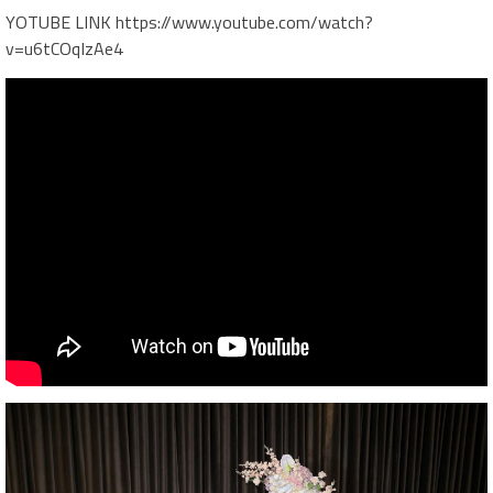
YOTUBE LINK https://www.youtube.com/watch?
v=u6tCOqIzAe4