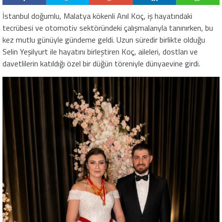
İstanbul doğumlu, Malatya kökenli Anıl Koç, iş hayatındaki
tecrübesi ve otomotiv sektöründeki çalışmalarıyla tanınırken, bu
kez mutlu günüyle gündeme geldi. Uzun süredir birlikte olduğu
Selin Yeşilyurt ile hayatını birleştiren Koç, aileleri, dostları ve
davetlilerin katıldığı özel bir düğün töreniyle dünyaevine girdi.