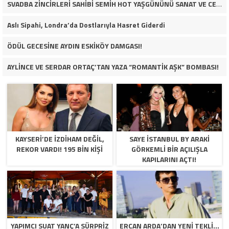
SVADBA ZİNCİRLERİ SAHİBİ SEMİH HOT YAŞGÜNÜNÜ SANAT VE CEMİYET DÜNYASININ ÜNLÜ İSİMLERİYLE KUTLADI!
Aslı Sipahi, Londra’da Dostlarıyla Hasret Giderdi
ÖDÜL GECESİNE AYDIN ESKİKÖY DAMGASI!
AYLİNCE VE SERDAR ORTAÇ’TAN YAZA “ROMANTİK AŞK” BOMBASI!
KAYSERİ’DE İZDİHAM DEĞİL,
SAYE İSTANBUL BY ARAKİ
REKOR VARDI! 195 BİN KİŞİ
GÖRKEMLİ BİR AÇILIŞLA
KAPILARINI AÇTI!
YAPIMCI SUAT YANÇ’A SÜRPRIZ
ERCAN ARDA’DAN YENI TEKLI…