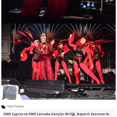
Ajda Pekkan
DND Cyprus ve DND Larnaka Gençler Birliği, Başarılı Sezonun Ardından İskele Belediyesi’nde Bir Araya Geldi