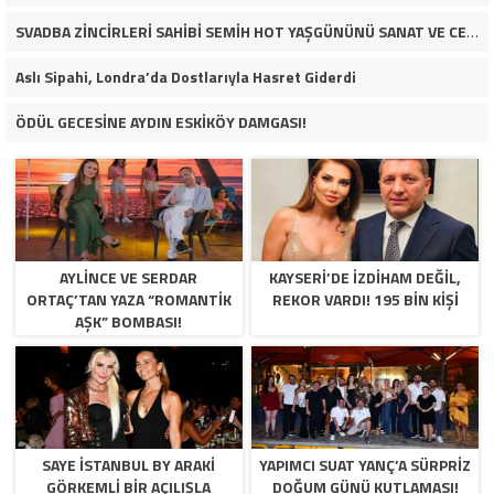
SVADBA ZİNCİRLERİ SAHİBİ SEMİH HOT YAŞGÜNÜNÜ SANAT VE CEMİYET DÜNYASININ ÜNLÜ İSİMLERİYLE KUTLADI!
Aslı Sipahi, Londra’da Dostlarıyla Hasret Giderdi
ÖDÜL GECESİNE AYDIN ESKİKÖY DAMGASI!
AYLİNCE VE SERDAR
KAYSERİ’DE İZDİHAM DEĞİL,
ORTAÇ’TAN YAZA “ROMANTİK
REKOR VARDI! 195 BİN KİŞİ
AŞK” BOMBASI!
SAYE İSTANBUL BY ARAKİ
YAPIMCI SUAT YANÇ’A SÜRPRIZ
GÖRKEMLİ BİR AÇILIŞLA
DOĞUM GÜNÜ KUTLAMASI!