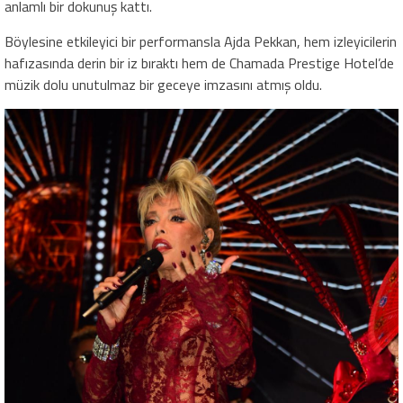
anlamlı bir dokunuş kattı.
Böylesine etkileyici bir performansla Ajda Pekkan, hem izleyicilerin
hafızasında derin bir iz bıraktı hem de Chamada Prestige Hotel’de
müzik dolu unutulmaz bir geceye imzasını atmış oldu.