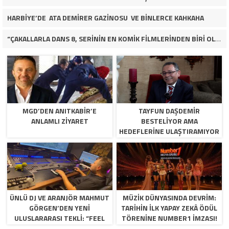
HARBİYE’DE ATA DEMİRER GAZİNOSU VE BİNLERCE KAHKAHA
“ÇAKALLARLA DANS 8, SERİNİN EN KOMİK FİLMLERİNDEN BİRİ OLUYOR”
MGD’DEN ANITKABİR’E
TAYFUN DAŞDEMIR
ANLAMLI ZİYARET
BESTELIYOR AMA
HEDEFLERINE ULAŞTIRAMIYOR
ÜNLÜ DJ VE ARANJÖR MAHMUT
MÜZİK DÜNYASINDA DEVRİM:
GÖRGEN’DEN YENI
TARİHİN İLK YAPAY ZEKÂ ÖDÜL
ULUSLARARASI TEKLI: “FEEL
TÖRENİNE NUMBER1 İMZASI!
SO HIGH”