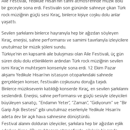
Aile Festivali, Yedikule Hisarı’nın tarihi atmosferinde müzik dolu
bir geceyle sona erdi. Festivalin son gününde sahneye çıkan Türk
rock müziğinin güçlü sesi Kıraç, binlerce kişiye coşku dolu anlar
yaşattı.
Sevilen şarkılarını binlerce hayranıyla hep bir ağızdan söyleyen
Kıraç, enerjisi, sahne performansı ve samimi tavırlarıyla izleyicilere
unutulmaz bir müzik şöleni sundu.
Türkiye’nin en kapsamlı aile buluşması olan Aile Festivali, üç gün
süren dolu dolu etkinliklerin ardından Türk rock müziğinin sevilen
ismi Kıraç’ın muhteşem konseriyle sona erdi. 12 Ekim Pazar
akşamı Yedikule Hisarı’nın istasyon otoparkındaki sahnede
gerçekleşen konser, festivalin coşkusunu doruğa taşıdı.
Binlerce müzikseverin katıldığı konserde Kıraç, en sevilen şarkılarını
seslendirdi. Enerjisi, sahne performansı ve güçlü sesiyle izleyicileri
büyüleyen sanatçı, “Endamın Yeter”, “Zaman”, “Gidiyorum” ve “Bir
Garip Aşk Bestesi” gibi unutulmaz eserleriyle Yedikule Hisarı’nı
adeta dev bir açık hava sahnesine dönüştürdü.
Festival alanını dolduran izleyiciler, şarkılara hep bir ağızdan eşlik