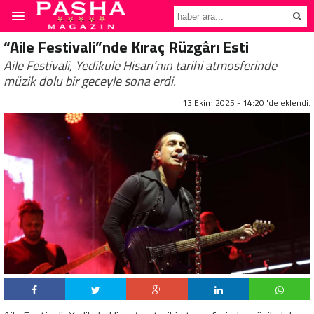
“Aile Festivali”nde Kıraç Rüzgârı Esti
Aile Festivali, Yedikule Hisarı’nın tarihi atmosferinde
müzik dolu bir geceyle sona erdi.
13 Ekim 2025 - 14:20 'de eklendi.