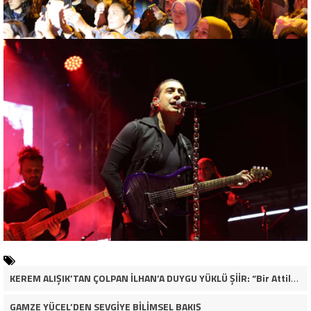
KEREM ALIŞIK’TAN ÇOLPAN İLHAN’A DUYGU YÜKLÜ ŞİİR: “Bir Attila İlhan şiirinden çıkmıştı sanki”
GAMZE YÜCEL’DEN SEVGİYE BİLİMSEL BAKIŞ