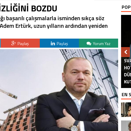
ZLİĞİNİ BOZDU
POP
ı başarılı çalışmalarla isminden sıkça söz
Adem Ertürk, uzun yılların ardından yeniden
Paylaş
Paylaş
Yorum Yaz
SV
HO
M
İ
DÜ
AS
DU
A
A
PA
KU
EN 