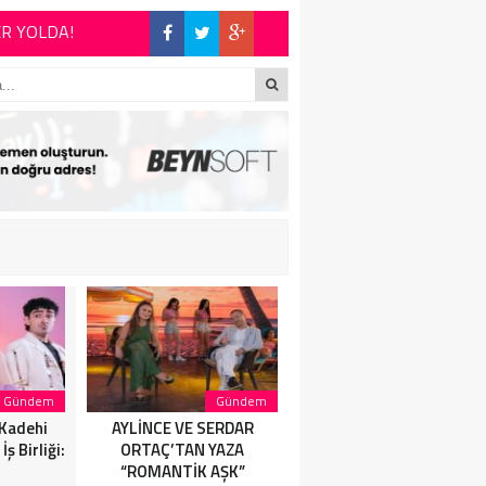
 şiirinden çıkmıştı
İYET DÜNYASININ
E BÜYÜK ALKIŞ
Gündem
Gündem
Magazin
 Kadehi
AYLİNCE VE SERDAR
AYLİNCE VE SERDAR
ş Birliği:
ORTAÇ’TAN YAZA
ORTAÇ’TAN YAZA
“ROMANTİK AŞK”
“ROMANTİK AŞK”