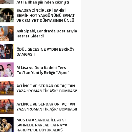
Attila İlhan şiirinden çıkmıştı
sanki”
SVADBA ZİNCİRLERİ SAHİBİ
SEMİH HOT YAŞGÜNÜNÜ SANAT
VE CEMİYET DÜNYASININ ÜNLÜ
İSİMLERİYLE KUTLADI!
Aslı Sipahi, Londra’da Dostlarıyla
Hasret Giderdi
ÖDÜL GECESİNE AYDIN ESKİKÖY
DAMGASI!
M Lisa ve Dolu Kadehi Ters
Tut’tan Yeni İş Birliği: “Vişne”
AYLİNCE VE SERDAR ORTAÇ’TAN
YAZA “ROMANTİK AŞK” BOMBASI!
AYLİNCE VE SERDAR ORTAÇ’TAN
YAZA “ROMANTİK AŞK” BOMBASI!
MUSTAFA SANDAL İLE AYNI
SAHNEDE PARLADI: AFRA’YA
HARBİYE’DE BÜYÜK ALKIŞ