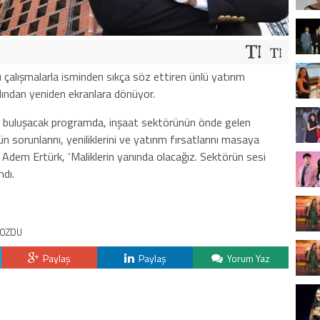
 çalışmalarla isminden sıkça söz ettiren ünlü yatırım
dından yeniden ekranlara dönüyor.
le buluşacak programda, inşaat sektörünün önde gelen
n sorunlarını, yeniliklerini ve yatırım fırsatlarını masaya
n Adem Ertürk, ‘Maliklerin yanında olacağız. Sektörün sesi
ndı.
BOZDU
Paylaş
Paylaş
Yorum Yaz