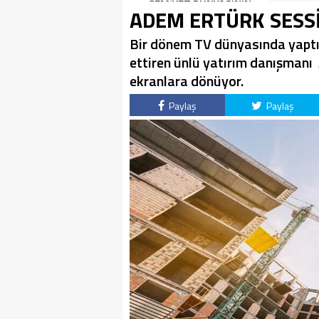
İlhan şiirinden çıkmıştı
CEMİYET DÜNYASININ
ADEM ERTÜRK SESSİ
sanki”
ÜNLÜ İSİMLERİYLE
KUTLADI!
Bir dönem TV dünyasında yaptığ
ettiren ünlü yatırım danışmanı 
ekranlara dönüyor.
Paylaş
Paylaş