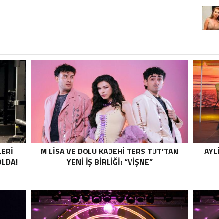
LERİ
M LISA VE DOLU KADEHI TERS TUT’TAN
AYL
OLDA!
YENI İŞ BIRLIĞI: “VIŞNE”