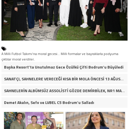
A Milli Futbol Takımı’na moral gecesi... Milli formalar ve bayraklarla podyuma
çıktılar moral verdiler..
Başka Resort’ta Unutulmaz Gece Özülkü Çifti Bodrum’u Büyüledi
SANATÇI, SAHNELERE VERECEĞİ KISA BİR MOLA ÖNCESİ 13 AĞUSTOS’TA SON KEZ HARBİYE’DE OLACAK!
SAHNELERİN ALBÜMSÜZ ASSOLİSTİ GÖZDE DEMİRBİLEK, NR1 MAGAZİN’DE: “SON ASSOLİST OLARAK VAR OLACAĞIM!”
Demet Akalın, Sefo ve LVBEL C5 Bodrum’u Salladı