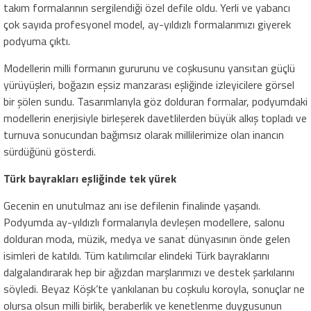
takım formalarının sergilendiği özel defile oldu. Yerli ve yabancı
çok sayıda profesyonel model, ay-yıldızlı formalarımızı giyerek
podyuma çıktı.
Modellerin milli formanın gururunu ve coşkusunu yansıtan güçlü
yürüyüşleri, boğazın eşsiz manzarası eşliğinde izleyicilere görsel
bir şölen sundu. Tasarımlarıyla göz dolduran formalar, podyumdaki
modellerin enerjisiyle birleşerek davetlilerden büyük alkış topladı ve
turnuva sonucundan bağımsız olarak millilerimize olan inancın
sürdüğünü gösterdi.
Türk bayrakları eşliğinde tek yürek
Gecenin en unutulmaz anı ise defilenin finalinde yaşandı.
Podyumda ay-yıldızlı formalarıyla devleşen modellere, salonu
dolduran moda, müzik, medya ve sanat dünyasının önde gelen
isimleri de katıldı. Tüm katılımcılar elindeki Türk bayraklarını
dalgalandırarak hep bir ağızdan marşlarımızı ve destek şarkılarını
söyledi. Beyaz Köşk’te yankılanan bu coşkulu koroyla, sonuçlar ne
olursa olsun milli birlik, beraberlik ve kenetlenme duygusunun