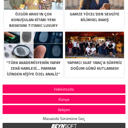
ÖZGÜR ARAS’IN ÇOK
GAMZE YÜCEL’DEN SEVGİYE
KONUŞULAN KİTABI YENI
BİLİMSEL BAKIŞ
BASKISINI TITANIC LUXURY
COLLECTION BODRUM’DA
KUTLADI
“TÜRK AKADEMİSYENİN YAPAY
YAPIMCI SUAT YANÇ’A SÜRPRIZ
ZEKÂ HAMLESİ… PARMAK
DOĞUM GÜNÜ KUTLAMASI!
İZİNDEN KİŞİYE ÖZEL ANALİZ”
Hakkımızda
Künye
İletişim
Masaüstü Sürümüne Geç