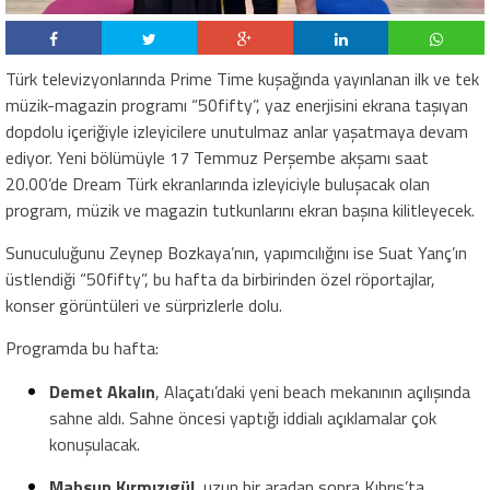
Türk televizyonlarında Prime Time kuşağında yayınlanan ilk ve tek
müzik-magazin programı “50fifty”, yaz enerjisini ekrana taşıyan
dopdolu içeriğiyle izleyicilere unutulmaz anlar yaşatmaya devam
ediyor. Yeni bölümüyle 17 Temmuz Perşembe akşamı saat
20.00’de Dream Türk ekranlarında izleyiciyle buluşacak olan
program, müzik ve magazin tutkunlarını ekran başına kilitleyecek.
Sunuculuğunu Zeynep Bozkaya’nın, yapımcılığını ise Suat Yanç’ın
üstlendiği “50fifty”, bu hafta da birbirinden özel röportajlar,
konser görüntüleri ve sürprizlerle dolu.
Programda bu hafta:
Demet Akalın
, Alaçatı’daki yeni beach mekanının açılışında
sahne aldı. Sahne öncesi yaptığı iddialı açıklamalar çok
konuşulacak.
Mahsun Kırmızıgül
, uzun bir aradan sonra Kıbrıs’ta