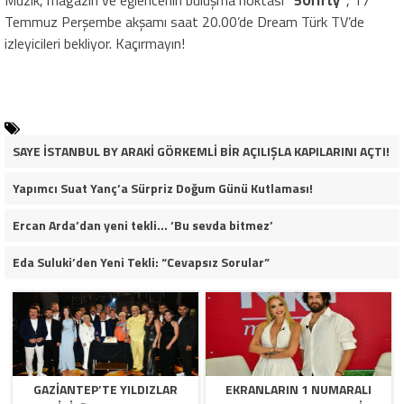
Müzik, magazin ve eğlencenin buluşma noktası
“50fifty”
, 17
Temmuz Perşembe akşamı saat 20.00’de Dream Türk TV’de
izleyicileri bekliyor. Kaçırmayın!
SAYE İSTANBUL BY ARAKİ GÖRKEMLİ BİR AÇILIŞLA KAPILARINI AÇTI!
Yapımcı Suat Yanç’a Sürpriz Doğum Günü Kutlaması!
Ercan Arda’dan yeni tekli… ‘Bu sevda bitmez’
Eda Suluki’den Yeni Tekli: “Cevapsız Sorular”
GAZİANTEP’TE YILDIZLAR
EKRANLARIN 1 NUMARALI