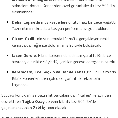
sahnelere döndü. Konserden özel görüntüler ilk kez 50fifty
ekranlarında!
Deha
, Çeşme’de müzikseverlere unutulmaz bir gece yaşattı.
Yazın ritmini ekranlara taşıyan performansı göz doldurdu.
Gizem Özdilli
’nin sunumuyla Kıbrıs’ta gerçekleşen renkli
karnavaldan eğlence dolu anlar izleyiciyle buluşacak.
Jason Derulo
, Kıbrıs konserinde izdiham yarattı. Binlerce
hayranıyla birlikte söylediği şarkılar geceye damgasını vurdu.
Keremcem, Ece Seçkin ve Hande Yener
gibi ünlü isimlerin
Kıbrıs konserlerinden çok özel görüntüler ekranlara
taşınacak.
Stüdyo konukları ise yazın hit parçalarından “Kafes” ile adından
söz ettiren
Tuğba Özay
ve yeni klibi ilk kez 50fifty’de
yayınlanacak olan
Zeki İçlises
olacak.