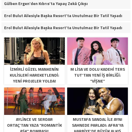
Gülben Ergen’den Kıbrıs’ta Yapay Zekâ Çıkışı
Erol Bulut Ailesiyle Başka Resort’ta Unutulmaz Bir Tatil Yaşadı
Erol Bulut Ailesiyle Başka Resort’ta Unutulmaz Bir Tatil Yaşadı
İZMİRLİ GÜZEL MANKENİN
M LISA VE DOLU KADEHI TERS
KULİSLERİ HAREKETLENDİ:
TUT’TAN YENI İŞ BIRLIĞI:
YENİ PROJELER YOLDA!
“VIŞNE”
AYLİNCE VE SERDAR
MUSTAFA SANDAL İLE AYNI
ORTAÇ’TAN YAZA “ROMANTİK
SAHNEDE PARLADI: AFRA’YA
AŞK” BOMBASI!
HARBİYE’DE BÜYÜK ALKIŞ