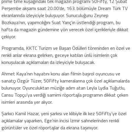
prime time kuşağındaki tek magazin programı 50Fifty, 12 Şubat
Perşembe akşamı saat 20.00’de, 163. bölümüyle Dream Türk TV
ekranlarında izleyiciyle buluşuyor. Sunuculuğunu Zeynep
Bozkaya’nın, yapımcılığını Suat Yanç’ın üstlendiği program, bu
hafta da magazin gündemine yön verecek özel içerikleriyle dikkat
çekiyor.
Programda, KKTC Turizm ve Başarı Ödülleri töreninden en özel ve
renkli anlar ekrana gelirken, geceye katılan ünlü isimlerin çok
konuşulacak açıklamaları da izleyiciyle buluşacak.
Ahmet Kaya’nın hayatını konu alan filmin başrol oyuncusu ve
sanatçı Özgür Tüzer, 50Fifty kameralarına çok özel açıklamalarda
bulunuyor. Oyunculuktan müziğe adım atan Leyla Lydia Tuğutlu,
Cansu Topçu’ya verdiği samimi röportajla programın dikkat çeken
isimleri arasında yer alıyor.
Şarkıcı Kamil Hazar, yeni şarkısı ve klibiyle ilk kez 50Fifty’ye özel
açıklamalar yaparken, Ege’nin incisi İzmir sahnelerinden renkli
görüntüler ve özel röportajlar da ekrana taşınıyor.