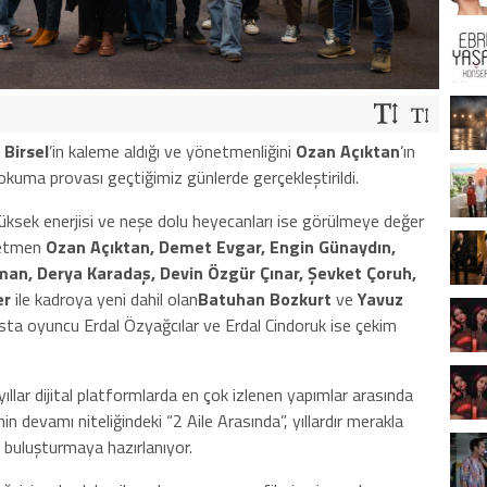
 Birsel
’in kaleme aldığı ve yönetmenliğini
Ozan Açıktan
’ın
k okuma provası geçtiğimiz günlerde gerçekleştirildi.
 yüksek enerjisi ve neşe dolu heyecanları ise görülmeye değer
etmen
Ozan Açıktan, Demet Evgar, Engin Günaydın,
man, Derya Karadaş, Devin Özgür Çınar, Şevket Çoruh,
er
ile kadroya yeni dahil olan
Batuhan Bozkurt
ve
Yavuz
 usta oyuncu Erdal Özyağcılar ve Erdal Cindoruk ise çekim
yıllar dijital platformlarda en çok izlenen yapımlar arasında
inin devamı niteliğindeki “2 Aile Arasında”, yıllardır merakla
a buluşturmaya hazırlanıyor.