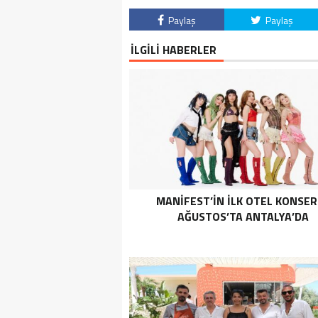
Paylaş
Paylaş
İLGİLİ HABERLER
MANİFEST’İN İLK OTEL KONSER
AĞUSTOS’TA ANTALYA’DA