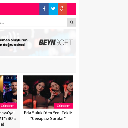
!
Gündem
Gündem
Magazin
onya’ya!
Eda Suluki’den Yeni Tekli:
Eda Suluki’den Yeni Tekli:
T”ı 30’a
“Cevapsız Sorular”
“Cevapsız Sorular”
de!