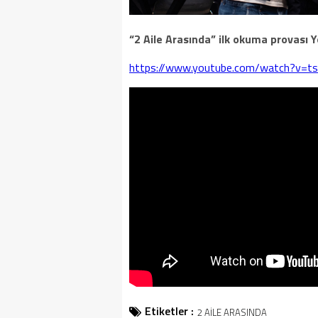
“2 Aile Arasında” ilk okuma provası 
https://www.youtube.com/watch?v=t
Etiketler :
2 AİLE ARASINDA