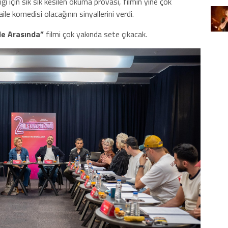
 için sık sık kesilen okuma provası, filmin yine çok
ile komedisi olacağının sinyallerini verdi.
le Arasında”
filmi çok yakında sete çıkacak.