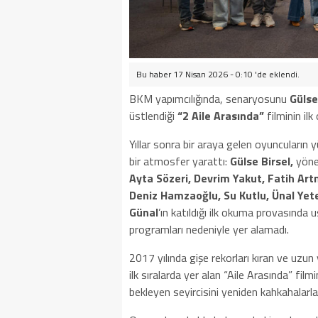
Bu haber 17 Nisan 2026 - 0:10 'de eklendi.
BKM yapımcılığında, senaryosunu
Gülse
üstlendiği
“2 Aile Arasında”
filminin il
Yıllar sonra bir araya gelen oyuncuların
bir atmosfer yarattı:
Gülse Birsel,
yön
Ayta Sözeri, Devrim Yakut, Fatih Art
Deniz Hamzaoğlu, Su Kutlu, Ünal Yet
Günal
’ın katıldığı ilk okuma provasında
programları nedeniyle yer alamadı.
2017 yılında gişe rekorları kıran ve uzun 
ilk sıralarda yer alan “Aile Arasında” film
bekleyen seyircisini yeniden kahkahalarl