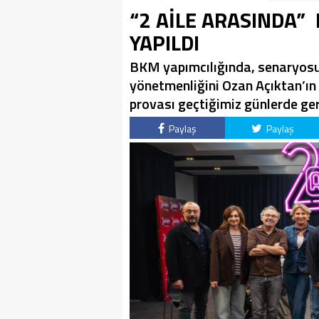
“2 AİLE ARASINDA”
YAPILDI
BKM yapımcılığında, senaryosun
yönetmenliğini Ozan Açıktan’ın 
provası geçtiğimiz günlerde gerç
Paylaş
Paylaş