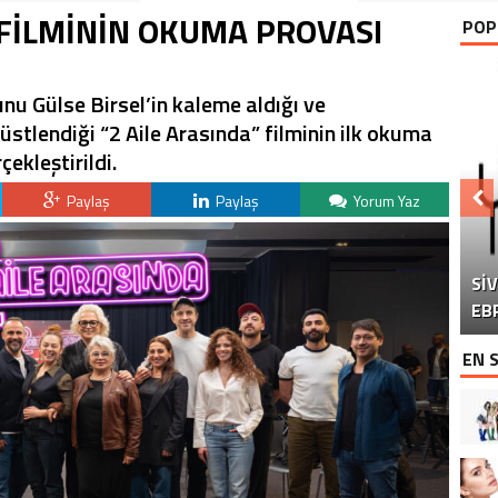
 FİLMİNİN OKUMA PROVASI
POP
u Gülse Birsel’in kaleme aldığı ve
üstlendiği “2 Aile Arasında” filminin ilk okuma
ekleştirildi.
Paylaş
Paylaş
Yorum Yaz
Sİ
DO
“Ç
EB
EN 