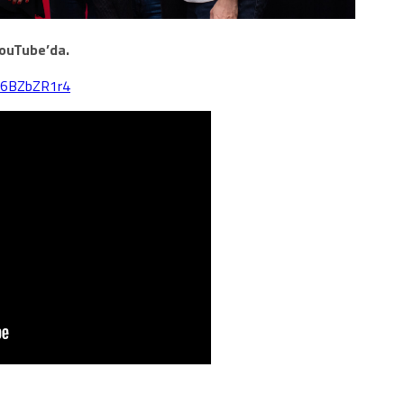
YouTube’da.
s6BZbZR1r4