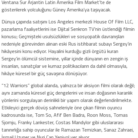
Ventana Sur Arjantin Latin Amerika Film Market’te de
gösterilerek yolculuğunu Güney Amerika’ya taşıyacak.
Dünya çapında satışını Los Angeles merkezli House Of Film LLC,
pazarlama faaliyetlerini ise Dijital Senkron TV’nin üstlendiği filmin
konusu; Geçmişteki usulsüzlükleri ve sosyopatik davranışları
nedeniyle görevinden alınan eski Rus istihbarat subayı Sergey’in
hikâyesini konu ediyor. Hayalini kurduğu gizli örgütü kuran
Sergey’in ölümcül sistemine, yıllar içinde dünyanın en zengin iş
insanları, sanatçılar ve kurnaz politikacıların da dahil olmasıyla,
hikâye küresel bir güç savaşına dönüşüyor.
“12 Warriors” global alanda, yalnızca bir aksiyon filmi olarak değil;
aynı zamanda küresel güç dengelerini ve insan doğasının karanlık
yönlerini sorgulayan derinlikli bir yapım olarak değerlendirilmekte.
Etkileyici gerçek dövüş sahneleriyle öne çıkan filmin oyuncu
kadrosunda ise, Tom So, Afif Ben Badra, Roon Moss, Tomas
Sjomju, Franky Lankester, Costas Mandylor gibi uluslararası
tanınırlığa sahip oyuncular ile Ramazan Temizkan, Sanaz Zahraei,
İsmail Uzuner ve Nuri Can Yeniyol yer alıyor.