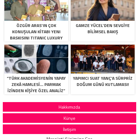
ÖZGÜR ARAS’IN ÇOK
GAMZE YÜCEL’DEN SEVGİYE
KONUŞULAN KİTABI YENI
BİLİMSEL BAKIŞ
BASKISINI TITANIC LUXURY
COLLECTION BODRUM’DA
KUTLADI
“TÜRK AKADEMİSYENİN YAPAY
YAPIMCI SUAT YANÇ’A SÜRPRIZ
ZEKÂ HAMLESİ… PARMAK
DOĞUM GÜNÜ KUTLAMASI!
İZİNDEN KİŞİYE ÖZEL ANALİZ”
Hakkımızda
Künye
İletişim
Masaüstü Sürümüne Geç