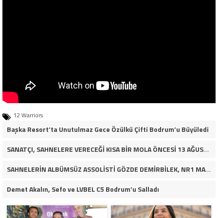
12 Warriors
Başka Resort’ta Unutulmaz Gece Özülkü Çifti Bodrum’u Büyüledi
SANATÇI, SAHNELERE VERECEĞİ KISA BİR MOLA ÖNCESİ 13 AĞUSTOS’TA SON KEZ HARBİYE’DE OLACAK!
SAHNELERİN ALBÜMSÜZ ASSOLİSTİ GÖZDE DEMİRBİLEK, NR1 MAGAZİN’DE: “SON ASSOLİST OLARAK VAR OLACAĞIM!”
Demet Akalın, Sefo ve LVBEL C5 Bodrum’u Salladı