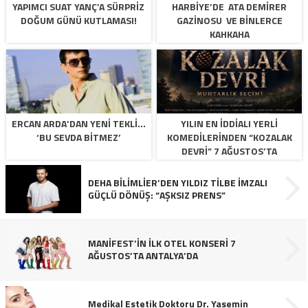
YAPIMCI SUAT YANÇ’A SÜRPRIZ
HARBİYE’DE ATA DEMİRER
DOĞUM GÜNÜ KUTLAMASI!
GAZİNOSU VE BİNLERCE
KAHKAHA
ERCAN ARDA’DAN YENI TEKLI…
YILIN EN İDDIALI YERLI
‘BU SEVDA BITMEZ’
KOMEDILERINDEN “KOZALAK
DEVRI” 7 AĞUSTOS’TA
VIZYONDA
DEHA BİLİMLİER’DEN YILDIZ TİLBE İMZALI
GÜÇLÜ DÖNÜŞ: “AŞKSIZ PRENS”
MANİFEST’İN İLK OTEL KONSERİ 7
AĞUSTOS’TA ANTALYA’DA
Medikal Estetik Doktoru Dr. Yasemin