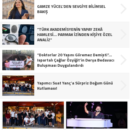
GAMZE YÜCEL’DEN SEVGİYE BİLİMSEL
BAKIŞ
“TÜRK AKADEMİSYENİN YAPAY ZEKÂ
HAMLESİ… PARMAK İZİNDEN KİŞİYE ÖZEL
ANALİZ”
“Doktorlar 20 Yaşını Göremez Demişti”…
Ispartalı Çağlar Özyiğit’in Derya Bedavacı
Buluşması Duygulandırdı
Yapımcı Suat Yanç’a Sürpriz Doğum Günü
Kutlaması!