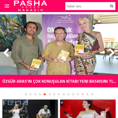
ÖZGÜR ARAS’IN ÇOK KONUŞULAN KİTABI YENI BASKISINI TITANIC LUXURY COLLECTION BODRUM’DA KUTLADI