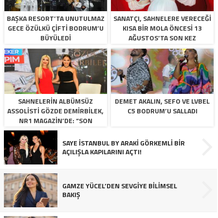
BAŞKA RESORT’TA UNUTULMAZ
SANATÇI, SAHNELERE VERECEĞİ
GECE ÖZÜLKÜ ÇIFTI BODRUM’U
KISA BİR MOLA ÖNCESİ 13
BÜYÜLEDI
AĞUSTOS’TA SON KEZ
HARBİYE’DE OLACAK!
SAHNELERİN ALBÜMSÜZ
DEMET AKALIN, SEFO VE LVBEL
ASSOLİSTİ GÖZDE DEMİRBİLEK,
C5 BODRUM’U SALLADI
NR1 MAGAZİN’DE: “SON
ASSOLİST OLARAK VAR
OLACAĞIM!”
SAYE İSTANBUL BY ARAKİ GÖRKEMLİ BİR
AÇILIŞLA KAPILARINI AÇTI!
GAMZE YÜCEL’DEN SEVGİYE BİLİMSEL
BAKIŞ